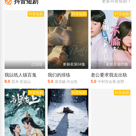
抖音短剧
更多抖音短剧
抖音短剧
抖音短剧
抖音短剧
已完结
更新至第04集
更新至第05集
我以纸人镇百鬼
我们的排练
老公要求我去出轨
8.0
5.0
5.0
苏木 苏远山
梁洪硕,박성현
中村百合香,佐野玲於,山野海,叶山奖之,滨津隆之,桥本美敦子,横野堇
抖音短剧
抖音短剧
抖音短剧