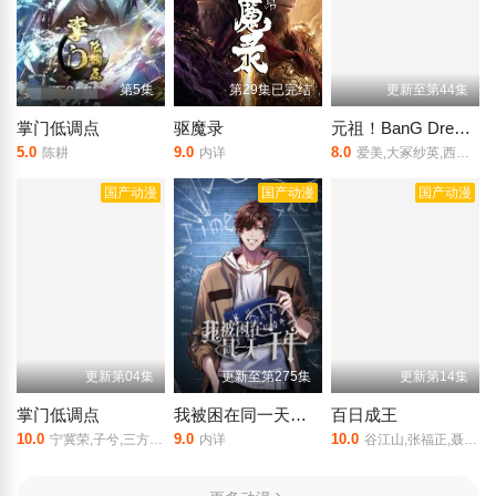
第5集
第29集已完结
更新至第44集
掌门低调点
驱魔录
元祖！BanG Dream酱
5.0
9.0
8.0
陈耕
内详
爱美,大冢纱英,西本里美,大桥彩香,伊藤彩沙,佐仓绫音,三泽纱千香,加藤英美里,日笠阳子,金元寿子,前岛亚美,小泽亚李,上坂堇,中上育实,秦佐和子,相羽爱奈,工藤晴香,中岛由贵,樱川惠,志崎桦音,伊藤美来,田所梓,吉田有里,丰田萌绘,黑泽朋世,进藤天音,直田姬奈,西尾夕香,mika,岛村绚沙,Raychell,小原莉子,夏芽,仓知玲凤,纺木吏佐,羊宫妃那,立石凛,青木阳菜,小日向美香,林鼓子,佐佐
国产动漫
国产动漫
国产动漫
更新第04集
更新至第275集
更新第14集
掌门低调点
我被困在同一天一千年动态漫
百日成王
10.0
9.0
10.0
宁冀荣,子兮,三方方,囚,茯西西,磊子,荻秋,徐阿木,荣枯,亨通,旦暮
内详
谷江山,张福正,聂曦映,李楠,姜贺,赵熠彤,若瑾