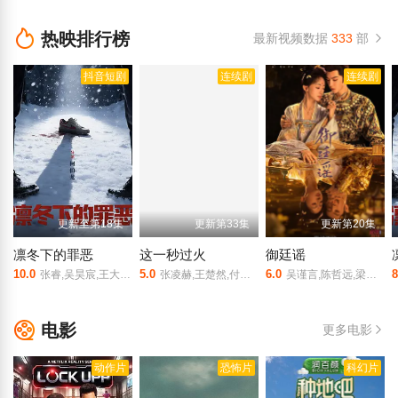
热映排行榜
最新视频数据
333
部
抖音短剧
连续剧
连续剧
更新至第18集
更新第33集
更新第20集
凛冬下的罪恶
这一秒过火
御廷谣
10.0
5.0
6.0
8
张睿,吴昊宸,王大奇,孙之鸿,洪冰瑶,肖涵,嘉泽,李蒲赫,左腾云,何磊,王心嫚,李繁,苏宥辰,刘佳萌,洪爽,刘亭希,窦新豪,刘伟峰,刘朔豪,徐章
张凌赫,王楚然,付辛博,徐振轩,鹤秋,王籽苏,胡杏儿,沙宝亮,吴莫愁,毛孩,鹿骐,苇青,刘令姿,康可人,陈东阳,黄博远,斓曦,张弓,金俊秀,陈欣予
吴谨言,陈哲远,梁永棋,赵昭仪,张南,郭品超,盛一伦,吴岱融,黄祖鑫,宋麒
电影
更多电影
动作片
恐怖片
科幻片