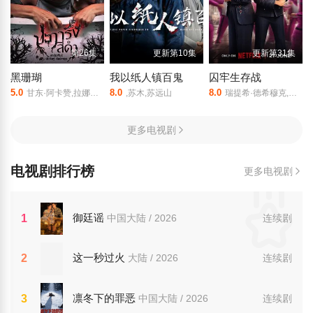
第26集
更新第10集
更新第31集
黑珊瑚
我以纸人镇百鬼
囚牢生存战
5.0
8.0
8.0
甘东·阿卡赞,拉娜帕·翁塔娜特
,苏木,苏远山
瑞提希·德希穆克,法拉·可汗
更多电视剧
电视剧排行榜
更多电视剧
御廷谣
1
中国大陆 / 2026
连续剧
这一秒过火
2
大陆 / 2026
连续剧
凛冬下的罪恶
3
中国大陆 / 2026
连续剧