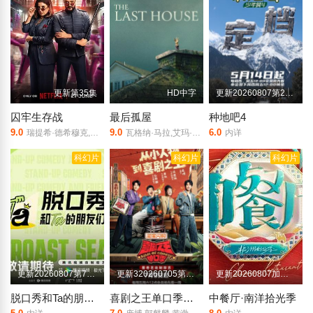
更新第35集
HD中字
更新20260807第26期上
囚牢生存战
最后孤屋
种地吧4
9.0
9.0
6.0
瑞提希·德希穆克,法拉·可汗
瓦格纳·马拉,艾玛·霍,格蕾塔·李,西德·爱德华兹,刘易斯·古迪,奥黛丽·安德森,南希·鲍德温,陶妮·丰塔纳,杰德·奥金,奥利弗·亨利·阿诺德,加百列·钟,费莉西蒂·鲍恩,Riley·Chung,诺亚·亚历山大·索斯诺夫斯基
内详
科幻片
科幻片
科幻片
更新20260807第7期上
更新320260705第1期加更
更新20260807加更版第8期
脱口秀和Ta的朋友们 第三季
喜剧之王单口季第三季
中餐厅·南洋拾光季