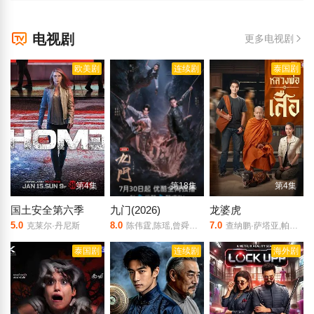
电视剧
更多电视剧
欧美剧
连续剧
泰国剧
第4集
第18集
第4集
国土安全第六季
九门(2026)
龙婆虎
5.0
8.0
7.0
克莱尔·丹尼斯
陈伟霆,陈瑶,曾舜晞,王茂蕾,王奕婷,李乃文,释小龙,应灏铭,季肖冰,胡耘豪,徐正溪,章涛,王祖一,刘畅,杨钧丞,杨昊博,陈鸿锦,吴圣麒,林秋楠,扈帷,雷丰瑞
查纳鹏·萨塔亚,帕塔查雅·平莎莫,维察亚蓬·亚姆萨德,Tide·Ekkapun·Bunluerit,Thanutsaluk·Hudson,Ndol·Knin
泰国剧
连续剧
海外剧