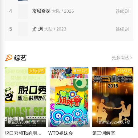
京城奇探
4
大陆 / 2026
连续剧
光·渊
5
大陆 / 2023
连续剧
综艺
更多综艺
大陆综艺
港台综艺
大陆综艺
更新20260807第7期上
更新至20260806期
更新至20260807期
脱口秀和Ta的朋友们 第三季
WTO姐妹会
第三调解室