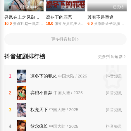
更新至第06集
更新至第18集
已完结
吾凰在上之凤御四方
凛冬下的罪恶
其实不是重逢
10.0
10.0
6.0
姜贞羽,赵一博,邓孝慈,郝熠然,林亚冬,祖怀,侯明炫,郑千亦,杜煜
张睿,吴昊宸,王大奇,孙之鸿,洪冰瑶,肖涵,嘉泽,李蒲赫,左腾云,何磊,王心嫚,李繁,苏宥辰,刘佳萌,洪爽,刘亭希,窦新豪,刘伟峰,刘朔豪,徐章
吴添豪,金子璇,黄圣依,王欣政,刘允儿,任运杰,刘佳烨,刘思维
更多抖音短剧
抖音短剧排行榜
更多抖音短剧
凛冬下的罪恶
1
中国大陆 / 2026
抖音短剧
弃娘不自弃
2
中国大陆 / 2025
抖音短剧
权宠天下
3
中国大陆 / 2025
抖音短剧
欲念疯长
4
中国大陆 / 2025
抖音短剧