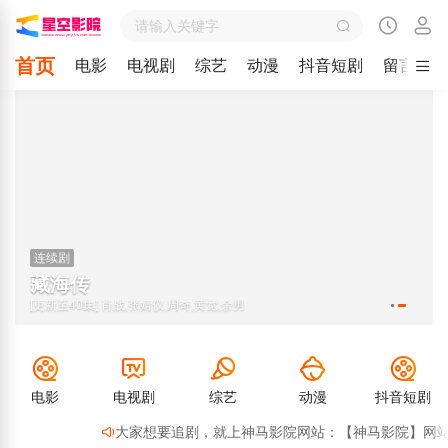
首页
电影
电视剧
综艺
动漫
抖音短剧
留言
连续剧
藏海传
[更新至40集] 肖战,张婧仪,周奇,黄觉,余男
电影
电视剧
综艺
动漫
抖音短剧
大家想要追剧，就上神马影院网站：【神马影院】网站最新