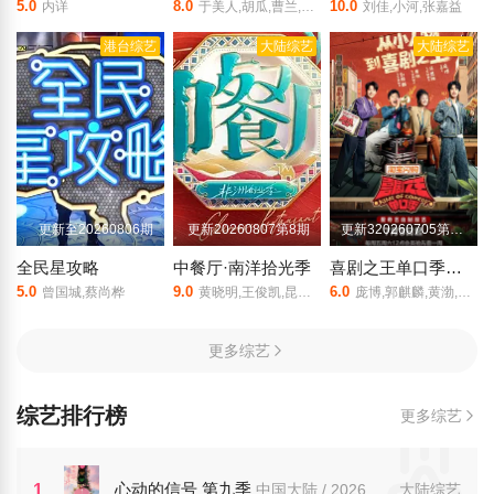
5.0
8.0
10.0
内详
于美人,胡瓜,曹兰,谢哲青,高伊玲,钟欣愉
刘佳,小河,张嘉益
港台综艺
大陆综艺
大陆综艺
更新至20260806期
更新20260807第8期
更新320260705第1期加更
全民星攻略
中餐厅·南洋拾光季
喜剧之王单口季第三季
5.0
9.0
6.0
曾国城,蔡尚桦
黄晓明,王俊凯,昆凌,靳梦佳,张雅琪,林述巍,戴军,瞿颖,汪涵,尹浩宇,袁一琦
庞博,郭麒麟,黄渤,马思纯
更多综艺
综艺排行榜
更多综艺
心动的信号 第九季
1
中国大陆 / 2026
大陆综艺