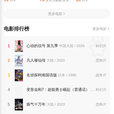
5.0
7.0
8.0
内详
庞博,郭麒麟,黄渤,马思纯
内详
更多电影
电影排行榜
更多电影
心动的信号 第九季
1
中国大陆 / 2026
科幻片
凡人修仙传
2
大陆 / 2020
恐怖片
名侦探柯南国语版
3
日本 / 1996
战争片
变形金刚7：超能勇士崛起（普通话）
4
美国 / 2023
科幻片
炼气十万年
5
大陆 / 2023
恐怖片