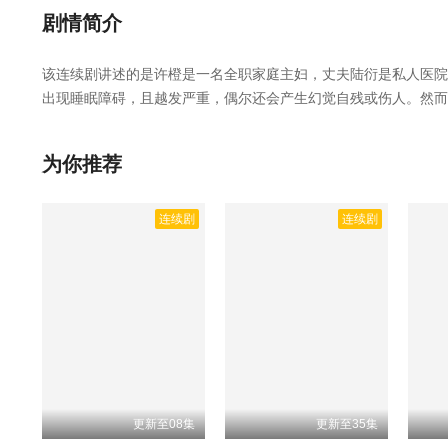
剧情简介
该连续剧讲述的是许橙是一名全职家庭主妇，丈夫陆衍是私人医院
出现睡眠障碍，且越发严重，偶尔还会产生幻觉自残或伤人。然而
助捡回一条命，但许橙却失踪了。，纵他入局是由暂无执导,赵帅,徐凯
辰影院，星空影院，西瓜影院，抖音短剧视频等40集全集完整版
为你推荐
连续剧
连续剧
更新至08集
更新至35集