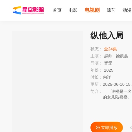
电视剧
首页
电影
综艺
动漫
纵他入局
状态：
全24集
主演：
赵帅
徐凯鑫
导演：
暂无
年份：
2025
时长：
内详
更新：
2025-06-10 15
简介：
许橙是一名全
的女儿陆嘉嘉。
然而，一场车祸
命，但许橙却失
立即播放