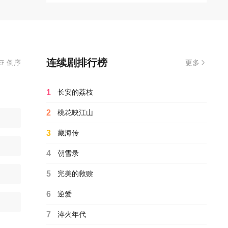
连续剧排行榜
免费在线观看播放纵他入局电视剧全集完整版,无需安装播放器
倒序
更多
1
长安的荔枝
2
桃花映江山
3
藏海传
4
朝雪录
5
完美的救赎
6
逆爱
7
淬火年代