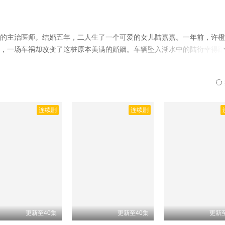
的主治医师。结婚五年，二人生了一个可爱的女儿陆嘉嘉。一年前，许橙
，一场车祸却改变了这桩原本美满的婚姻。车辆坠入湖水中的陆衍幸得路
鑫,张悦,罗予甜等人主演的,于2025年上映。
相关赞助院线：策驰影院
资源免费在线观看。
连续剧
连续剧
更新至40集
更新至40集
更新至