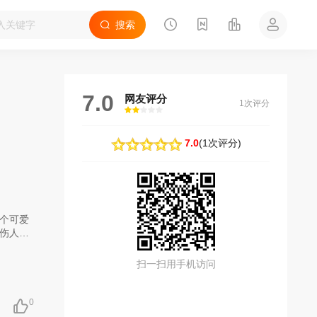
搜索
7.0
网友评分
1次评分
很差
较差
还行
推荐
力荐
7.0
(
1次评分
)
个可爱
伤人。
一条
扫一扫用手机访问
0