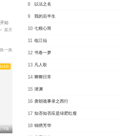
8
以法之名
9
我的后半生
开始
10
七根心简
人救
展开
，星
11
临江仙
换一换
12
书卷一梦
13
凡人歌
连续剧
14
卿卿日常
15
潜渊
16
唐朝诡事录之西行
17
知否知否应是绿肥红瘦
18
锦绣芳华
78集