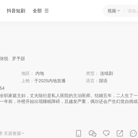
抖音短剧
全部
视频
张悦
罗予甜
地区：
内地
类型：
连续剧
上映：
于2025内地首播
语言：
国语
:54
职家庭主妇，丈夫陆衍是私人医院的主治医师。结婚五年，二人生了一
一年前，许橙开始出现睡眠障碍，且越发严重，偶尔还会产生幻觉自残或
却改变了这桩原本美满的婚姻。车辆坠入湖水中的陆衍幸得路人救助捡回
踪了。
天涯资源