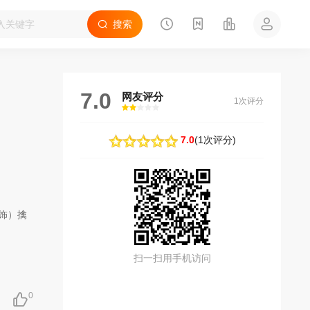
搜索
7.0
网友评分
1次评分
很差
较差
还行
推荐
力荐
7.0
(
1次评分
)
饰）擒
扫一扫用手机访问
0