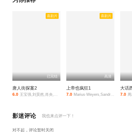
喜剧片
喜剧片
已完结
高清
唐人街探案2
上帝也疯狂1
大话西
6.0
7.0
7.0
王宝强,刘昊然,肖央,刘承羽,尚语贤,王迅,妻夫木聪,迈克尔·皮特,白灵,元华,曾江,王成思,杨金赐,范湉湉,佟丽娅,陈思诚
Marius·Weyers,Sandra·Prinsloo,历苏,Louw·Verwey,Michael·Thys
周星
影迷评论
我也来点评一下！
对不起，评论暂时关闭