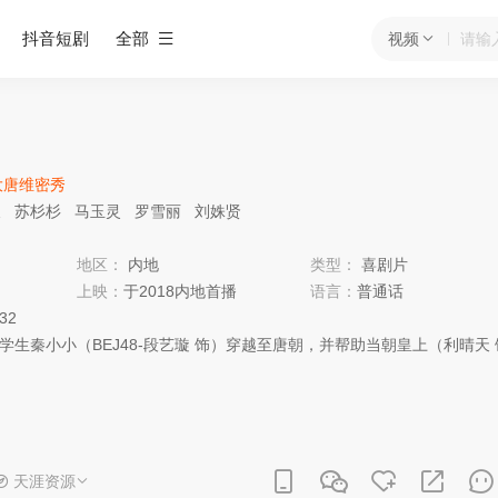
抖音短剧
全部
视频
大唐维密秀
天
苏杉杉
马玉灵
罗雪丽
刘姝贤
地区：
内地
类型：
喜剧片
上映：
于2018内地首播
语言：
普通话
:32
秦小小（BEJ48-段艺璇 饰）穿越至唐朝，并帮助当朝皇上（利晴天 
天涯资源