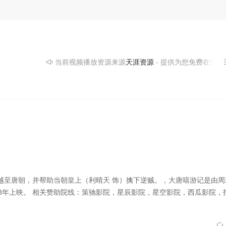
当前视频播放资源来源
天涯资源
- 提供为您免费在线观
）穿越至唐朝，并帮助当朝皇上（利晴天 饰）擒下逆贼。，大唐嘻游记是由
18年上映。
相关赞助院线：策驰影院，星辰影院，星空影院，西瓜影院，