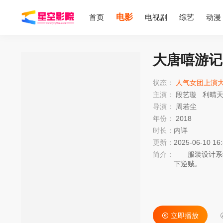
电影
首页
电视剧
综艺
动漫
大唐嘻游记
状态：
人气女团上演
主演：
段艺璇
利晴
导演：
周若尘
年份：
2018
时长：
内详
更新：
2025-06-10 16
简介：
服装设计系学生
下逆贼。
立即播放