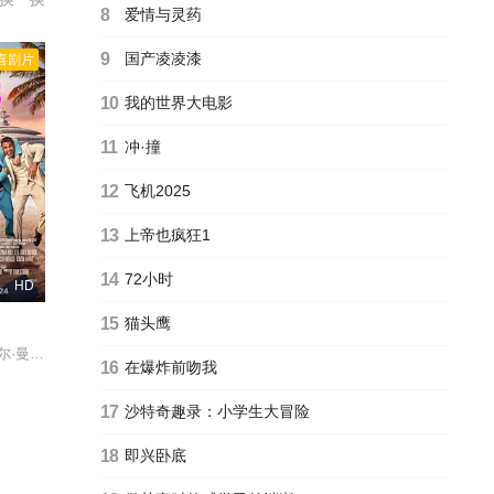
8
爱情与灵药
9
国产凌凌漆
喜剧片
10
我的世界大电影
11
冲·撞
12
飞机2025
13
上帝也疯狂1
14
72小时
HD
15
猫头鹰
乔比·詹姆斯,卡姆·帕特森,Scott Kasics
16
在爆炸前吻我
17
沙特奇趣录：小学生大冒险
18
即兴卧底