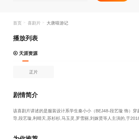
首页
喜剧片
大唐嘻游记
播放列表
天涯资源
正片
剧情简介
该喜剧片讲述的是服装设计系学生秦小小（BEJ48-段艺璇 饰
导,段艺璇,利晴天,苏杉杉,马玉灵,罗雪丽,刘姝贤等人主演的,于20
剧视频等40集全集完整版资源免费在线观看。
为你推荐