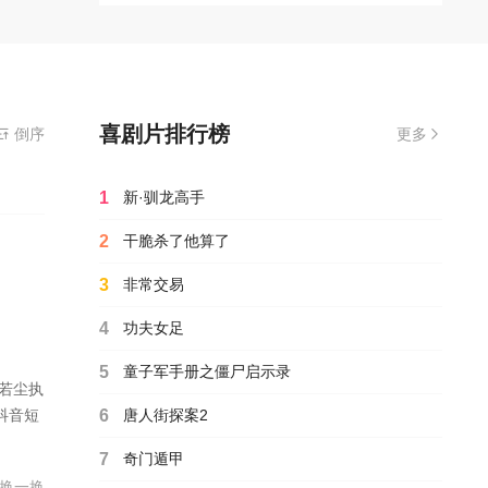
喜剧片排行榜
看播放大唐嘻游记电影全集完整版,无需安装播放器
倒序
更多
1
新·驯龙高手
2
干脆杀了他算了
3
非常交易
4
功夫女足
5
童子军手册之僵尸启示录
周若尘执
抖音短
6
唐人街探案2
7
奇门遁甲
换一换