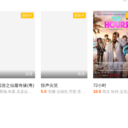
喜剧片
喜剧片
高清
高清
游之仙履奇缘(粤)
惊声尖笑
72小时
5.0
10.0
驰,朱茵,吴孟达,莫文蔚,罗家英
安娜·法瑞丝,乔恩·亚伯拉罕斯,马龙·韦恩斯,戴夫·谢里登,莎诺·伊丽莎
凯文·哈特,迈克尔·曼多,安迪·加西亚,缇雅娜·泰勒,马尔切洛·埃尔南德斯,梅森·古丁,扎克·切利,凯文·杜恩,安娜·加西亚,本·马歇尔,迈克·艾普斯,斯图米·玛雅,