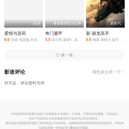
德普,维诺娜·赖德,阿兰·阿金等人主演的,于1990年上映。
相关赞助
院线：策驰影院，星辰影院，星空影院，西瓜影院，抖音短剧视频
等40集全集完整版资源免费在线观看。
高清
看袁家班怪力乱神
更新TC
爱情与灵药
奇门遁甲
新·驯龙高手
8.0
5.0
6.0
安妮·海瑟薇,杰克·吉伦哈尔,朱迪·格雷尔,汉克·阿扎利亚,乔什·加
袁日初,梁家仁,袁祥仁,袁振洋,高雄
梅森·泰晤士,妮可·帕克,杰拉德·巴特勒,尼克·弗罗斯特,加布里埃尔·豪尔,朱利安·迪尼森,布朗温·詹姆斯,哈里·特雷瓦尔德温,默里·麦克阿瑟,彼得·塞拉菲诺威茨,纳奥米·维尔特纳,露丝·科德,Andrea Ware,Anna Leong Brophy,马库斯·奥尼卢德,Pete Selwood,Daniel-John Williams,凯特·肯尼迪,Selina Jones,尼克·康沃尔
换一换
影迷评论
我也来点评一下！
对不起，评论暂时关闭
神马影院所有资源均采集于互联网各大资源站，不存储、不制作任何视频，不承担任
何由于内容的合法性及健康性所引起的争议和法律责任。
若本站收录视频内容侵犯了相关权益公司的权益，请麻烦您附说明到网站留言处留言，本站神
马影院将第一时间处理与删除相关视频。