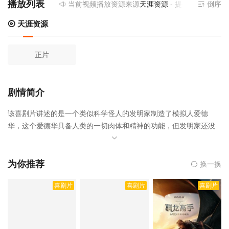
播放列表
当前视频播放资源来源
天涯资源
- 提供为您免费在
倒序
天涯资源
正片
剧情简介
该喜剧片讲述的是一个类似科学怪人的发明家制造了模拟人爱德
华，这个爱德华具备人类的一切肉体和精神的功能，但发明家还没
来得及为爱德华装上双手就去世了，只留下一双剪刀手作为代替。
孤独的爱德华隐居在远离人群的神秘古堡之内，不敢面对正常的人
类。派格发现了这个少年，出于对爱德华处境的同情，把他带回了
为你推荐
换一换
家。爱德华很快以灵巧异常的剪刀手和温顺的性格博得了人们的欢
喜剧片
喜剧片
喜剧片
迎。他能用剪刀手修剪植物、剪出奇妙的发型。派格的女儿金逐渐
爱上了这个爱德华，但给爱德华带来的却是痛苦他甚至不能拥抱自
己所爱的人。在影片的结尾，爱德华在冰雪纷飞之中，用一樽表达
爱情的冰雕献给深爱的女孩。，剪刀手爱德华是由暂无执导,约翰尼·