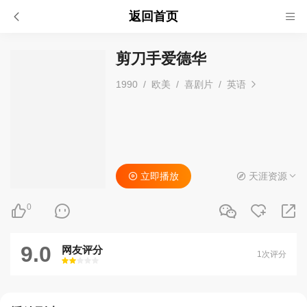
返回首页
剪刀手爱德华
1990
/
欧美
/
喜剧片
/
英语
立即播放
天涯资源
0
9.0
网友评分
1次评分
很差
较差
还行
推荐
力荐