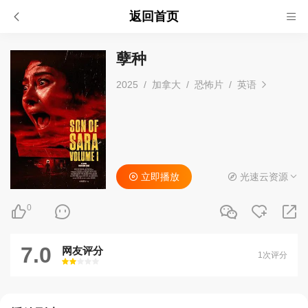
返回首页
孽种
2025
/
加拿大
/
恐怖片
/
英语
立即播放
光速云资源
0
7.0
网友评分
1次评分
很差
较差
还行
推荐
力荐