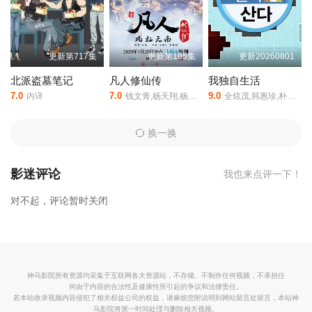
更新第717集
更新第185集
更新20260801
北派盗墓笔记
凡人修仙传
我独自生活
7.0
7.0
9.0
内详
钱文青,杨天翔,杨默,歪歪,谷江山,乔诗语,佟心竹
全炫茂,韩惠珍,朴娜莱,李时言,旗安84,刘宪华,李必模,金莎妮,李昇炫,郑允浩,沈昌珉,金多顺,安慧真,成勋,郑基石,郑丽媛,金忠宰,赵彬（??）,Norazo,Microdot
换一换
影迷评论
我也来点评一下！
对不起，评论暂时关闭
神马影院所有资源均采集于互联网各大资源站，不存储、不制作任何视频，不承担任
何由于内容的合法性及健康性所引起的争议和法律责任。
若本站收录视频内容侵犯了相关权益公司的权益，请麻烦您附说明到网站留言处留言，本站神
马影院将第一时间处理与删除相关视频。