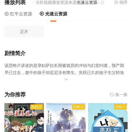
播放列表
当前视频播放资源来源
光速云资源
- 提供为您免费在
倒序
红牛云资源
光速云资源
正片
剧情简介
该恐怖片讲述的是孕妇萨拉长期被诡异的冲动与幻觉纠缠，预产期
早已过去，腹中的孩子却迟迟没有降生。失联已久的孩子生父特洛
伊突然现身，邀请她前往自家偏远农场共进晚餐。萨拉赴约后，才
发现特洛伊和他的母亲艾格尼丝对这个未降生的孩子抱有疯狂的执
念 —— 他们坚信这是传说中的撒旦之子。一场围绕新生命的血腥阴
为你推荐
换一换
谋，在封闭的农场里彻底爆发，萨拉必须为自己和孩子拼死求
恐怖片
恐怖片
恐怖片
生。，孽种是由Houston,Bone执导,克洛伊·范·兰德肖特等人主演的,
于2025年上映。
相关赞助院线：策驰影院，星辰影院，星空影院，
西瓜影院，抖音短剧视频等40集全集完整版资源免费在线观看。