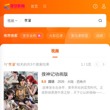
首页
视频
推荐搜索
变形金刚
火影忍者
复仇者联盟
战狼
热
视频
与“
李濛
”相关的共
3
个搜索结果
1 / 1页
搜神记动画版
8.0
国语
· 2026 · 大陆 · 恐怖片
故事发生在炎帝、黄帝所在的蛮荒时代。正
值群雄逐鹿中原之际，天下公认的领袖——神
农帝去世，金、木、水、火、土各族群雄皆蠢
蠢欲动。波涛暗涌的时代中，少年拓拔野横空
出世，在机缘巧合下得到了神农帝临终传承，