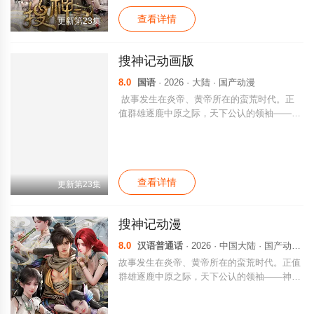
开始了一段惊心动魄的传奇历程。
查看详情
更新第23集
搜神记动画版
8.0
国语
· 2026 · 大陆 · 国产动漫
故事发生在炎帝、黄帝所在的蛮荒时代。正
值群雄逐鹿中原之际，天下公认的领袖——神
农帝去世，金、木、水、火、土各族群雄皆蠢
蠢欲动。波涛暗涌的时代中，少年拓拔野横空
出世，在机缘巧合下得到了神农帝临终传承，
开始了一段惊心动魄的传奇历程。
查看详情
更新第23集
搜神记动漫
8.0
汉语普通话
· 2026 · 中国大陆 · 国产动漫
故事发生在炎帝、黄帝所在的蛮荒时代。正值
群雄逐鹿中原之际，天下公认的领袖——神农
帝去世，金、木、水、火、土各族群雄皆蠢蠢
欲动。波涛暗涌的时代中，少年拓拔野横空出