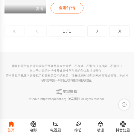
要其配合冷艳的考古专家Ada再赴非洲寻找这
查看详情
批黄金，途中，藏金副官的外孙女Elsa加入寻
高清
宝队伍。费尽艰辛终抵大沙漠后，Jackie一行
人于一次意外无意发现了藏金基地，而就在他
们欣喜若狂之际，一个神秘大汉突然出现，一
1 / 1
场生死博斗遂即展开。
神马影院所有资源均采集于互联网各大资源站，不存储、不制作任何视频，不承担任
何由于内容的合法性及健康性所引起的争议和法律责任。
若本站收录视频内容侵犯了相关权益公司的权益，请麻烦您附说明到网站留言处留言，本站神
马影院将第一时间处理与删除相关视频。
© 2025 https://acpconf.org
神马影院
All rights reservd.
留言反
首页
电影
电视剧
综艺
动漫
抖音短剧