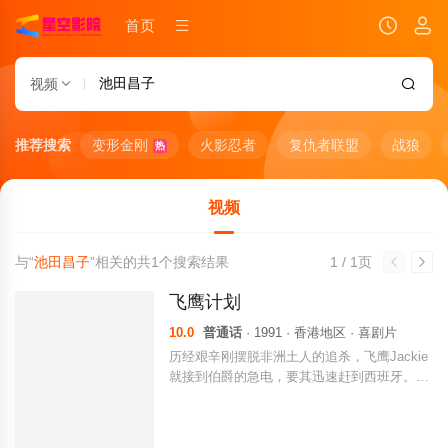
首页
视频
推荐搜索
变形金刚
火影忍者
复仇者联盟
战狼
热
视频
与“
池田昌子
”相关的共
1
个搜索结果
1 / 1页
飞鹰计划
10.0
普通话
· 1991 · 香港地区 · 喜剧片
历经艰辛刚摆脱非洲土人的追杀，飞鹰Jackie
就接到伯爵的急电，要其迅速赶到西班牙。二
战末期，知道自己来日不多的德国纳粹把在欧
洲抢掠所得的数万吨黄金隐藏在了非洲撒哈拉
大沙漠一个秘密基地，伯爵急电Jackie，正是