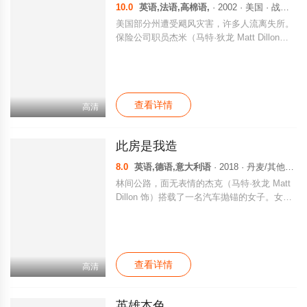
10.0
英语,法语,高棉语,
· 2002 · 美国 · 战争片
美国部分州遭受飓风灾害，许多人流离失所。
保险公司职员杰米（马特·狄龙 Matt Dillon
饰）还没有从这场突如其来的灾难中回过神
来，就被联邦调查局的人员找上了家门。原
来，经过调查，他所在的保险公司根本就是个
空壳，并且涉嫌诈骗。许多受灾的居民投了该
查看详情
公司的保险，但现在却面临着一无所有的局
高清
面。作为该保险公司唯一的职员，杰米既困惑
又愤怒，决定躲过美国联邦调查局，只身前往
此房是我造
柬埔寨向同僚索取保险诈骗金额股份。 然
而，到了柬埔寨，杰米发现事情并没有想象中
8.0
英语,德语,意大利语
· 2018 · 丹麦/其他 · 剧情片
的那样简单。同样想追回保险金的同事卡斯帕
林间公路，面无表情的杰克（马特·狄龙 Matt
（斯特兰·斯卡斯加德 Stellan Skarsgård 饰）
Dillon 饰）搭载了一名汽车抛锚的女子。女子
言辞行为十分怪异，而大老板马文则远在泰国
自作聪明，聒噪无比，最终被杰克用千斤顶砸
曼谷，不日将返回。杰米原本想再度赶往曼
死。这起事件仿佛为杰克打开了一扇地狱之
谷，但不料柬埔寨的第一天，他的护照就不翼
门，从此他走上了充满血液和寒冰的魔鬼之
而飞。杰米既气愤又焦虑，周围的人看起来一
路。他对美有着偏执极端的追求，他从物质到
个个都心怀叵测，唯独朴实的三轮车夫阿索才
查看详情
精神都有着高度洁癖，他亲手为自己设计完美
高清
是他真正可靠的...
的房屋，却往往因为不满意而彻底拆掉。在此
期间，杀戮让杰克体会到莫大的快感。他自诩
英雄本色
为“精致先生”，将女性锁定为所猎杀的目标。