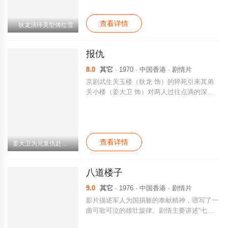
的“孔雀翎”的争夺之中。燕南飞被杀，傅红雪
追查真相，一番苦斗后，傅红雪撕下对方人皮
查看详情
面具。
狄龙演绎美型傅红雪
报仇
8.0
其它
· 1970 · 中国香港 · 剧情片
京剧武生关玉楼（狄龙 饰）的猝死引来其弟
关小楼（姜大卫 饰）对两人过往点滴的深情
回忆，伤情之余，小楼在蛛丝马迹中发现其兄
之死可能另有隐情，展开调查，发现真相是与
嫂子花正芬（区燕青 饰）有染的国术馆长封
开山（谷峰 饰）联合金志全（杨志卿 饰）等
查看详情
人设计将玉楼害死，决意为兄报仇。 由于杀
姜大卫为兄复仇赴赌局
害玉楼的凶手众多，小楼误中奸计，险象环
生，幸得花正芬的胞妹花正芳（汪萍 饰）用
八道楼子
美人计诱敌，才终将封开山杀死。金志全怕小
楼向自己下手，假称杀害玉楼的幕后主脑人实
9.0
其它
· 1976 · 中国香港 · 剧情片
为大帅胡智虎。小楼深知金志全老奸巨滑，口
影片描述军人为国捐躯的奉献精神，谱写了一
上答应与他合谋除去胡智虎，一场关乎两人生
曲可歌可泣的雄壮旋律。剧情主要讲述“七七
死的赌局展开。
卢沟桥事变”之前，仅余的7名军人固守“八道楼