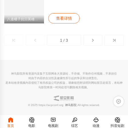
子”军事要塞，孤军奋战，顽强抵抗数十倍于
自己的敌人，终因寡不敌众，弹尽粮绝，全部
壮烈牺牲。
查看详情
八道楼子抗日英雄传奇事迹
1 / 3
神马影院所有资源均采集于互联网各大资源站，不存储、不制作任何视频，不承担任
何由于内容的合法性及健康性所引起的争议和法律责任。
若本站收录视频内容侵犯了相关权益公司的权益，请麻烦您附说明到网站留言处留言，本站神
马影院将第一时间处理与删除相关视频。
留言反
© 2025 https://acpconf.org
神马影院
All rights reservd.
首页
电影
电视剧
综艺
动漫
抖音短剧