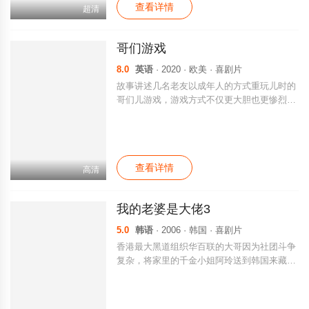
查看详情
or Christmas. To make matters worse, he get
超清
s snowed in with his family, including his gru
mpy older brother Rodrick...
哥们游戏
8.0
英语
· 2020 · 欧美 · 喜剧片
故事讲述几名老友以成年人的方式重玩儿时的
哥们儿游戏，游戏方式不仅更大胆也更惨烈。
影片请来了职业摔跤手谢默斯和演员尼克斯旺
森和助阵。
查看详情
高清
我的老婆是大佬3
5.0
韩语
· 2006 · 韩国 · 喜剧片
香港最大黑道组织华百联的大哥因为社团斗争
复杂，将家里的千金小姐阿玲送到韩国来藏
身。他拜托交好的韩国黑道大哥杨社长为他照
顾女儿。杨社长为了保护好阿玲，没有向部下
公开她的身份，只是让手下的基哲好好保护阿