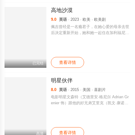
芝经常听阿伟弹吉他唱《为你钟情》，二人一
高地沙漠
起去看哥哥89告别演唱会，却在路上遭遇车
祸……往事如烟，如今醒来的阿芝一心想找到
9.0
英语
· 2023 · 欧美 · 欧美剧
阿杰，从美国留学回来、现代感十足的阿颖也
佩吉曾经是一名瘾君子，在她心爱的母亲去世
被母亲的回忆带到充满怀旧感的八十年代，深
后决定重新开始，她和她一起住在加利福尼亚
受感动，开始帮助母亲寻找生父如今的踪
州的沙漠小镇尤卡谷，她做出了一个改变人生
迹……
的决定，成为一名私家侦探。
查看详情
已完结
明星伙伴
8.0
英语
· 2015 · 美国 · 喜剧片
电影明星文森特（艾德里安·格尼尔 Adrian Gr
enier 饰）跟他的好兄弟艾里克（凯文·康诺利
Kevin Connolly 饰）、特托（杰瑞·费拉拉 Jer
ry Ferrara 饰）及伽玛（凯文·狄龙 Kevin Dillo
n 饰）重出江湖，加入金牌经纪人兼电影公司
总经理阿里（杰里米·皮文 Jeremy Piven 饰）
查看详情
的旗下。他们在竞争激烈的好莱坞演艺圈里摸
高清