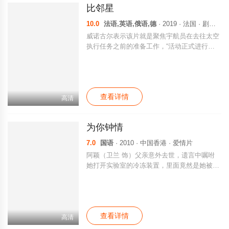
比邻星
10.0
法语,英语,俄语,德
· 2019 · 法国 · 剧情片
威诺古尔表示该片就是聚焦宇航员在去往太空
执行任务之前的准备工作，“活动正式进行之
前的准备工作对于宇航员来说是最难熬的一部
分，因为你一旦到了太空中就万事俱备，而在
此之前你要与亲属们道别，还要为身体做充足
准备来适应环境，是关于你如何将恐惧与疼痛
查看详情
安置于生命之上的概念。我们意图是将其造成
高清
一个超级女英雄兼普通母亲的角色，母亲这一
角色在其他影片里通常都很弱，是时候证明女
为你钟情
性不仅可以是一位母亲，还可以成为一位伟大
的宇航员。”该故事基于威诺古尔本人同自己
7.0
国语
· 2010 · 中国香港 · 爱情片
女儿的分离经历，伊娃·格林将会接受法国宇
阿颖（卫兰 饰）父亲意外去世，遗言中嘱咐
航员托马斯·佩斯凯的培训。
她打开实验室的冷冻装置，里面竟然是她被冰
冻二十年的亲生母亲方颖芝（文咏珊 饰），
虽然身为两代人，但外表年龄相仿，于是阿颖
开始带着阿芝适应现代生活。醒来的阿芝时时
沉浸在回忆中，和她年轻时代恋人——阿颖的
查看详情
生父张伟杰（李治廷 饰）度过的甜蜜时光历
高清
历在目，二个年轻人共同喜欢哥哥张国荣，阿