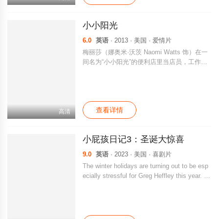
爬滚打，杀出重围，在这期间，他们的目标也
发生了微小的变化，但彼此的友谊仍坚定无
小小阳光
比……
6.0
英语
· 2013 · 美国 · 爱情片
梅丽莎（娜奥米·沃茨 Naomi Watts 饰）在一
间名为“小小阳光”的便利店里当店员，工作之
余，她还要照顾自己行动不便的男友瑞奇（马
特·狄龙 Matt Dillon 饰）。梅丽莎和瑞奇的经
济状况非常的糟糕，两人蜗居在小小的汽车旅
馆中，可即便瑞，乐观开朗的梅丽莎还是对未
查看详情
来充满了希望。 一天，梅丽莎意外的发现自
高清
己竟然怀孕了。她将这个好消息告诉了瑞奇，
于是两人为了迎接这个新生命而开始了准备。
小屁孩日记3：圣诞大惊喜
然而，就在这个节骨眼上，梅丽莎失业了，祸
不单行，她和瑞奇还被赶出了汽车旅馆，失去
9.0
英语
· 2023 · 美国 · 喜剧片
了最后的庇护。在残酷的现实之下，这对情侣
The winter holidays are turning out to be esp
该何去何从呢？
ecially stressful for Greg Heffley this year. Af
ter accidentally damaging a snowplow while
making a snowman with best friend Rowley J
efferson, Greg worries he won't get the new v
ideo game console he so desperately wants f