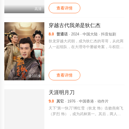
玲。但基哲很不喜欢这个过于简单的任务，与
查看详情
阿玲一接触，双方都觉得对方很不上路。 为
高清
了和阿玲做好沟通，基哲请了一个来自中国延
边的女孩燕熙做翻译。但燕熙的口音和她的翻
穿越古代我弟是狄仁杰
译方式并没有真正帮上忙。预想不到的是，阿
玲和负责保护她的基哲随着接触增加，两人居
8.0
普通话
· 2024 · 中国大陆 · 抖音短剧
然坠入了情网...
狄龙穿越大武朝，成为狄仁杰的哥哥，从此两
人一起组队，在大理寺中屡破奇案，斗权臣，
智战外国使臣，赢得女帝芳心，成为大唐第一
神探。
查看详情
全101集
天涯明月刀
9.0
其它
· 1976 · 中国香港 · 动作片
天下“第一快刀”傅红雪（狄龙 饰）击败燕南飞
（罗烈 饰），成为武林第一。其后，两人被
杀手追杀。名妓（恬妮 饰）介入再掀起一场
风波。傅、燕两人加入到对天下七大武器之首