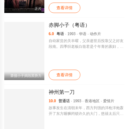
查看详情
正片
赤脚小子（粤语）
6.0
粤语
· 1993 · 华语 · 动作片
自幼家贫的关丰曜，父亲逝世后投靠父之好友
段南。四季织老板白筱君是个年青的寡妇，对
段暗生情愫。旗人喀和布网罗江湖中人为自己
卖命，俨如地下皇帝般，县官袁天佑对其所为
大为不满。喀和布所开的天龙坊，一直不及四
季织，含恨在心。关单人匹马打擂台，喀见关
查看详情
身手不凡，诱骗他加入天龙坊，更布局令关杀
莽撞小子捣毁黑势力
死好友之父。
神州第一刀
10.0
普通话
· 1993 · 香港地区 · 爱情片
故事发生在清朝末年，西方列强的洋枪洋炮轰
开了东方睡狮闭锁许久的大门，慈禧太后只手
遮天，无心国运。华夏大地生灵涂炭，民不聊
生，革命的火种酝酿蓬勃，即将成为一场足以