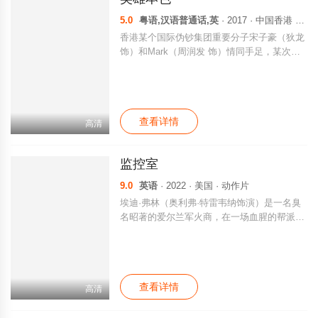
他的胆子越来越大，不仅将谋杀现场的照片寄
5.0
粤语,汉语普通话,英
· 2017 · 中国香港 · 动作片
给报社，更游戏般地周旋徘徊在警方和受害者
香港某个国际伪钞集团重要分子宋子豪（狄龙
面前。 这不仅是残酷血腥的猫捉老鼠的游
饰）和Mark（周润发 饰）情同手足，某次宋
戏，更是他为了终极目标所做的策划经营！
子豪带手下谭成（李子雄 饰）去台北交易时
被其出卖受枪伤被捕入狱，为替好兄弟报仇，
Mark孤身赴台，结果被人打成瘸子，江湖地位
自此一落千丈，而宋子豪的父亲也在不久丧
查看详情
命。 一向视宋子豪为偶像的宋子杰（张国荣
高清
饰）得知哥哥的真实身份后，对黑社会及他恨
之入骨，立誓利用警察身份将黑帮势力斩草除
监控室
根，宋子豪出狱后不顾苦等他想重创辉煌的M
ark的劝阻，决心弃暗投明，无奈得不到宋子
9.0
英语
· 2022 · 美国 · 动作片
杰的谅解。而此时已成帮会老大的谭成欲找宋
埃迪·弗林（奥利弗·特雷韦纳饰演）是一名臭
子豪再合作，遭拒绝后放言会害宋子杰，被逼
名昭著的爱尔兰军火商，在一场血腥的帮派战
走投无路，宋子豪决定再与Mark连手共抗强
争后逃亡，最后在美国充当巴哈卡特尔的中间
敌。
人。
查看详情
高清