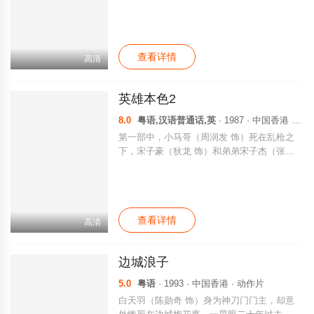
窃走，计划将其公开。上海富商沈刚夫（陈观
斗鱼指给弟弟看，并告诉他：这些鱼如果被关
泰 饰）受人所托，命上海滩十三太保保护高
在密闭的容器里就会相互厮杀，直至死
先生离沪赴港。南京方面内务部长官洪述亦同
亡。“摩托车手”要将暹罗斗鱼带到河边去放
时动作，收买部分太保暗杀高先生……长枪小
生，这样它们就不会自相残杀。但就在他走到
查看详情
杨（李修贤 饰）首先发难行刺却因失手被洪
高清
河边的时候，却被警察开枪打死。詹姆斯遵循
述清除，高先生先后在烟嘴冯金榜（江生
着哥哥最后的指示，带着暹罗斗鱼，骑上摩托
饰）、眼镜（王钟 饰）、富商陶大业（梁家
车，直向大海而去。
英雄本色2
仁 饰）、学生关伟（刘德华 饰）、浪子叶不
凡（姜大卫 饰）、少爷梁少雄、教头（狄
8.0
粤语,汉语普通话,英
· 1987 · 中国香港 · 动作片
龙）的护卫下历经连番血战，终于杀出重围。
第一部中，小马哥（周润发 饰）死在乱枪之
只可叹“教头快刀、浪子富翁、学生少爷、熊
下，宋子豪（狄龙 饰）和弟弟宋子杰（张国
虎鹰豹、眼镜烟嘴、长枪难逃”的上海滩十三
荣 饰）冰释前嫌，英雄的故事还在继续。 警
太保一朝风流云散。
方怀疑宋子豪的恩师龙四（石天 饰）利用船
厂做掩护，暗中操纵伪钞集团，派宋子杰去接
近龙四的女儿小辉，做卧底，宋子豪为了弟弟
查看详情
的安全，不得不假释出狱，协助警方调查。
高清
其实，龙四对手下的犯罪行为并不知情，他被
亲信高英培陷害，不得不逃亡纽约，女儿的被
边城浪子
害，使他精神失常，在小马哥弟弟阿健（周润
发 饰）的帮助和保护下，才渐渐恢复神智。
5.0
粤语
· 1993 · 中国香港 · 动作片
出于道义，阿健放弃了经营多年的餐厅，同龙
白天羽（陈勋奇 饰）身为神刀门门主，却意
四共同返港。 香港这边，宋氏兄弟几近艰险