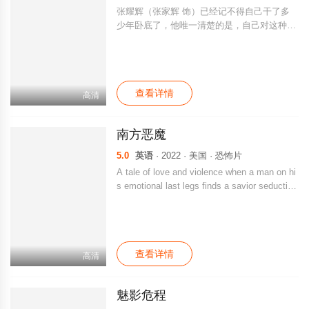
张耀辉（张家辉 饰）已经记不得自己干了多
少年卧底了，他唯一清楚的是，自己对这种遮
遮掩掩躲躲藏藏的生活早已经忍无可忍。这一
次，张耀辉和搭档阿雄（潘源良 饰）打入了
一个制作假钞的庞大集团之中，上司刘Sir（狄
龙 饰）给了两人两千万巨款，命令他们借同
查看详情
集团交易之际引蛇出洞。 张耀辉本计划和阿
高清
雄一起掠走巨款远走高飞，哪知道阿雄先他一
步得到了巨款音信全无。不久之后，一具疑似
南方恶魔
阿雄的无头尸浮出水面，而张耀辉则成为了最
大嫌疑人。验尸官高兆褀（吴镇宇 饰）被张
5.0
英语
· 2022 · 美国 · 恐怖片
耀辉挟持，后者要求他重新验尸。在尸体上，
A tale of love and violence when a man on hi
高兆祺发现了疑点，这让他开始相信，张耀辉
s emotional last legs finds a savior seductive
并不是真凶。
ly dancing in a run-down strip club. And a life
most certainly headed off a cliff suddenly be
comes redirected - as EVERYTHING is now
worth dying for.
查看详情
高清
魅影危程