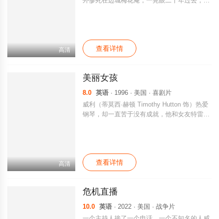
外惨死在边城梅花庵，一晃眼二十年过去，白
终于获得了高英培的信任，掌握了伪钞集团的
天羽的儿子傅红雪（狄龙 饰）长大成人，练
犯罪证据，和阿健、龙四会和后，四人策划了
就了一身了得的武功，发誓要为父亲报仇，于
火爆的复仇行动，也付出了鲜血甚至性命的代
是踏上了前往边城，探寻真相的旅途。 叶开
价。
（陈勋奇 饰）是白天羽和花白凤的儿子，他
查看详情
于偶然之中同傅红雪相遇，两人结伴而行。叶
高清
开爱上了万马堂堂主马空群的女儿马芳玲（袁
洁莹 饰），然而马芳玲心仪的，却是沉默寡
美丽女孩
言的傅红雪，三人被卷入了一段复杂的三角关
系之中。最终，两人终于发现，害死白天羽
8.0
英语
· 1996 · 美国 · 喜剧片
的，竟然正是白天羽信赖的挚友马空群。愤怒
威利（蒂莫西·赫顿 Timothy Hutton 饰）热爱
的傅红雪想要杀死马空群，却遭到了叶开的阻
钢琴，却一直苦于没有成就，他和女友特雷西
拦。
（安娜贝丝·吉什 Annabeth Gish 饰）亦因此
而陷入了僵局。某日，他邂逅了十三岁的女孩
马蒂（娜塔莉·波特曼 Natalie Portman 饰）竟
然让威利开始以一种全新的目光重新审视自己
查看详情
的生活。 汤米（马特·狄龙 Matt Dillon 饰）难
高清
忘旧爱达利亚（罗伦·荷莉 Lauren Holly
饰），尽管他们都已经有了归属，却忍不住藕
危机直播
断丝连。保罗（迈克尔·拉帕波特 Michael Rap
aport 饰）的古怪性格令苦守七年的女友感到
10.0
英语
· 2022 · 美国 · 战争片
绝望，并且最终选择了离开。吉娜（罗茜·欧
一个主持人接了一个电话，一个不知名的人威