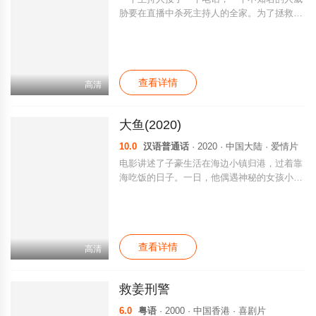
唐内 Rosie O&#39;Donnell 饰）是一名女权主
胁要在直播中杀死主持人的全家。为了拯救亲
义者，正在为了争取自己的权益而进行着激烈
人，电台主持人将不得不玩一个生存游戏，而
的“战斗”。在一场同学聚会上，这些人重新聚
获胜的唯一方法就是找出罪犯的身份。
在了一起，透过他人的目光，他们也许能够
发...
查看详情
高清
大鱼(2020)
10.0
汉语普通话
· 2020 · 中国大陆 · 爱情片
电影讲述了子豪生活在海边小镇归港，过着靠
海吃饭的日子。一日，他偶遇神秘的女孩小
艺，并开始照顾小艺生活。子豪父亲所在的远
洋号，捕鱼船归来船员却全体失踪。经历丧父
之痛的子豪在小艺的照顾下走出了阴霾，两人
也在一起了。但好景不长，一个名叫老金的神
查看详情
秘中年人来到归港，揭开了小艺的真实身份
高清
——小艺竟然是人鱼族！子豪能否接受小艺的
身份，小艺能否守住种族的秘密？
救姜刑警
6.0
粤语
· 2000 · 中国香港 · 喜剧片