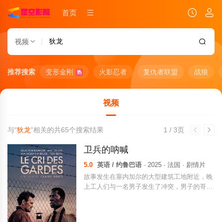
首页
视频
推荐搜索
变形金刚
火影忍者
复仇者联盟
战狼
热
视频
与“
狄龙
”相关的共
65
个搜索结果
1 / 3页
卫兵的呐喊
5.0
英语 / 约鲁巴语
· 2025 · 法国 · 剧情片
故事发生在塞内加尔的大型建筑工地附近，晚
上工人们与一名男子发生了冲突，男子的哥哥
在工地因工伤丧生。