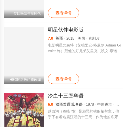
颠覆王朝的燎原大火。出身于刘永福黑旗军的
大刀队长王五怀有一身高超武艺，然而在刺杀
查看详情
日军司令的行动中他遭遇惨痛的败绩，手下们
梦回晚清变革时代
相继阵亡，愧对部下的他跳崖自杀，侥幸生还
后则隐居在东北乡野。在命运的安排下，王五
明星伙伴电影版
结识了谭嗣同和袁世凯，三人情投意合，携手
上京闯荡。创立了强武学会的王五邂逅了美人
7.0
英语
· 2015 · 美国 · 喜剧片
颜夕，而对方却是奕亲王的爱妃。国家局势动
电影明星文森特（艾德里安·格尼尔 Adrian Gr
荡不安，王五和谭嗣同、袁世凯也各自走上了
enier 饰）跟他的好兄弟艾里克（凯文·康诺利
不同的人生之路……
Kevin Connolly 饰）、特托（杰瑞·费拉拉 Jer
ry Ferrara 饰）及伽玛（凯文·狄龙 Kevin Dillo
n 饰）重出江湖，加入金牌经纪人兼电影公司
总经理阿里（杰里米·皮文 Jeremy Piven 饰）
查看详情
的旗下。他们在竞争激烈的好莱坞演艺圈里摸
HBO同名热门剧改编
爬滚打，杀出重围，在这期间，他们的目标也
发生了微小的变化，但彼此的友谊仍坚定无
冷血十三鹰粤语
比……
6.0
汉语普通话,粤语
· 1978 · 中国香港 · 动作片
越西鸿（谷峰 饰）是邪恶的铁船帮帮主，他
手下有着名震江湖的十三鹰，作为他的爪牙，
助其排除异己。司马鑫（杨治卿 饰）在江湖