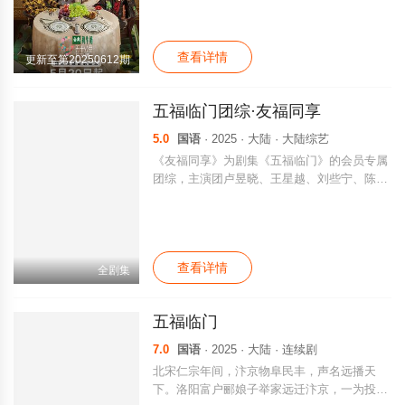
查看详情
更新至第20250612期
五福临门团综·友福同享
5.0
国语
· 2025 · 大陆 · 大陆综艺
《友福同享》为剧集《五福临门》的会员专属
团综，主演团卢昱晓、王星越、刘些宁、陈鹤
一、吴宣仪、黄圣池、黄杨钿甜、董思成、赵
晴共同开启了一场三天两夜的古镇团建之旅。
查看详情
全剧集
五福临门
7.0
国语
· 2025 · 大陆 · 连续剧
北宋仁宗年间，汴京物阜民丰，声名远播天
下。洛阳富户郦娘子举家远迁汴京，一为投奔