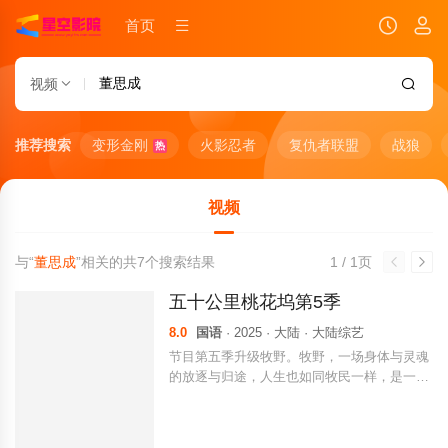
首页
视频
推荐搜索
变形金刚
火影忍者
复仇者联盟
战狼
热
视频
与“
董思成
”相关的共
7
个搜索结果
1 / 1页
五十公里桃花坞第5季
8.0
国语
· 2025 · 大陆 · 大陆综艺
节目第五季升级牧野。牧野，一场身体与灵魂
的放逐与归途，人生也如同牧民一样，是一场
永不停歇的迁徙，顺应着季节更替、自然规
律，我们将充满勇气、坚韧与对未知的渴望，
踏上牧野人生。