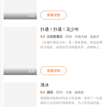
丑”的真面目被蓝爵揭开，故事开始往意想不
到的方向发展，出人意料的是，这背后竟然牵
出一条时空交错的关于亲情、爱情的纠葛主线
查看详情
以及对人性的反思和叩问，结尾最终实现大反
高清
转并引出催人泪下的故事结局。
扑通！扑通！花少年
9.0
汉语普通话
· 2016 · 中国大陆 · 喜剧片
《扑通扑通花少年》是一部集青春、热血的网
络大电影，由新锐导演林森执导，由网络人气
演员高瀚宇、有着“小白百合”之称的吴桐、“世
尊摹严”蒋一铭、内地“犀利小鲜肉”张宁浩以
及“网络点击福将”王泽修联袂演绎。 目前，关
于《扑通扑通花少年》的剧情方面还未有过多
查看详情
的消息曝出，但是根据影片的名字就可以猜测
高清
出这是一部关于青春、关于躁动、关于热血的
电影。 目前,网络大电影《扑通扑通花少年》
薄冰
已在美丽的滨海城市厦门投入拍摄，预计于不
久的未来将在网络平台上与观众朋友见面，且
8.0
国语
· 2023 · 大陆 · 连续剧
让我们拭目以待吧！
根据陈东枪枪的同名小说改编，讲述了一位多
面特工在危境中惊险斡旋，为人民而战的故