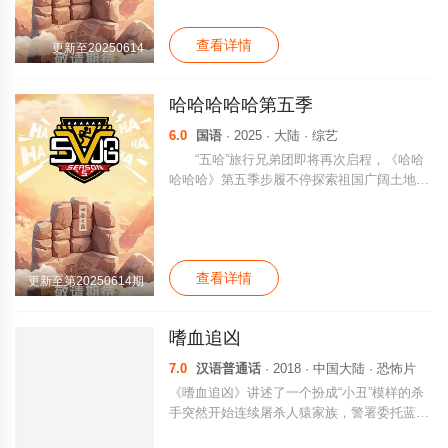
查看详情
更新至20250614
哈哈哈哈哈第五季
6.0
国语
· 2025 · 大陆 · 综艺
“五哈”旅行兄弟团即将再次启程，《哈哈
哈哈哈》第五季步履不停探索祖国广阔土地，
把快乐继续传递。
查看详情
更新至第20250614期
嗜血追凶
7.0
汉语普通话
· 2018 · 中国大陆 · 恐怖片
《嗜血追凶》讲述了一个扮成“小丑”模样的杀
手突然开始连续屠杀人猿家族，警署委托蓝爵
探案小组展开调查，在一次地下格斗中“小