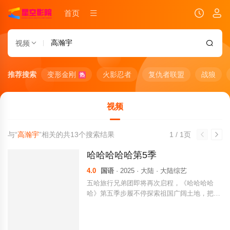
首页
视频
推荐搜索
变形金刚
火影忍者
复仇者联盟
战狼
热
视频
与“
高瀚宇
”相关的共
13
个搜索结果
1 / 1页
哈哈哈哈哈第5季
4.0
国语
· 2025 · 大陆 · 大陆综艺
五哈旅行兄弟团即将再次启程，《哈哈哈哈
哈》第五季步履不停探索祖国广阔土地，把快
乐继续传递。