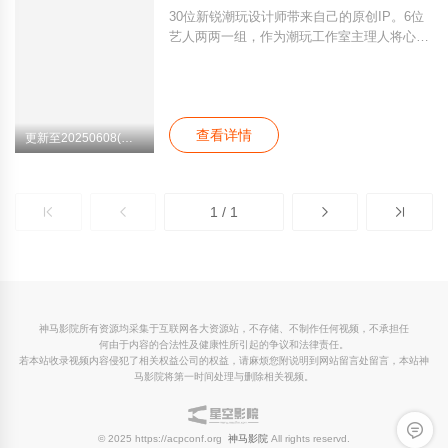
只有苏橙橙。真诚炙热的心不会被外在迷惑，
30位新锐潮玩设计师带来自己的原创IP。6位
心意相通的二人要一起面对滤镜手镯带来的严
艺人两两一组，作为潮玩工作室主理人将心仪
峻挑战。为了将千鸟集培育为独具中国特色的
IP揽入麾下。经历一系列最有话题性的主题创
高端美妆品牌，苏橙橙和唐奇携手策划了一系
作，见证IP的七十二变。让国内更多隐藏款原
列新的国货美妆产品，号召大家享受自然自信
创IP和宝藏设计师被看到，也让大众都能收获
的真实美。经历重重考验的苏橙橙最终明白，
自己心趴上的那个娃。
美不应该被单一固化，要用最真实的自己去面
查看详情
更新至20250608(加更中下)
对最现实的生活，依靠努力奋斗去追逐梦想，
幸福就在眼前。
1 / 1
神马影院所有资源均采集于互联网各大资源站，不存储、不制作任何视频，不承担任
何由于内容的合法性及健康性所引起的争议和法律责任。
若本站收录视频内容侵犯了相关权益公司的权益，请麻烦您附说明到网站留言处留言，本站神
马影院将第一时间处理与删除相关视频。
留言反
© 2025 https://acpconf.org
神马影院
All rights reservd.