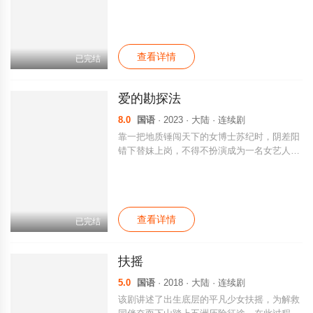
事。
查看详情
已完结
爱的勘探法
8.0
国语
· 2023 · 大陆 · 连续剧
靠一把地质锤闯天下的女博士苏纪时，阴差阳
错下替妹上岗，不得不扮演成为一名女艺人。
除了事业上层出不穷的幺蛾子外，最让她烦心
的还是履行和甲方EXP矿业集团总裁穆休伦的
情侣合约。而另一边，原本只为应付母亲催婚
的穆休伦，竟开始对这个独立飒爽的女生产生
查看详情
了好感，但此时穆休伦发现了苏纪时身份的秘
已完结
密，这场势均力敌却由一个谎言开启的爱情故
事将会如何收尾？
扶摇
5.0
国语
· 2018 · 大陆 · 连续剧
该剧讲述了出生底层的平凡少女扶摇，为解救