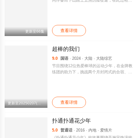
同伴奋而下山踏上五洲历险征途，在此过程中
意外结识长孙无极，并与其相知相爱并肩而
立；两人坚守虽千万人吾往矣的信念，历经磨
难披荆斩棘，最终成功对抗不公的命运。
查看详情
更新至66集
超棒的我们
9.0
国语
· 2024 · 大陆 · 大陆综艺
节目围绕12位热爱棒球的运动少年，在金牌教
练团的助力下，挑战两个月封闭式的合宿、训
练、比赛，完成一场属于棒球的青春试炼。
查看详情
更新至20250207(第11期)集
扑通扑通花少年
5.0
普通话
· 2016 · 内地 · 爱情片
《扑通扑通花少年》的故事围绕高瀚宇饰演的