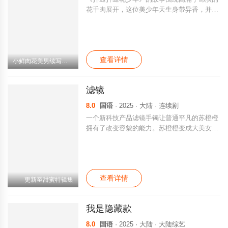
花千肉展开，这位美少年天生身带异香，并将
自己的这一特质融入祖传绝技——蒸包子中，
得到街坊邻居的疯狂追捧。然而由于在20岁之
前还没有找到真爱，少年体味儿突然变淡，包
子生意岌岌可危。父母赶紧安排相亲，使花千
查看详情
肉心烦意乱，决意离家出走。途中，他结识了
小鲜肉花美男续写《花千骨》传奇
任性傲娇的千金小姐白子蝎（吴桐饰）、斯
文“海归”乌太贤（王修泽饰）、奇葩绑架犯一
滤镜
刀煞（张宁浩饰）、温柔帅气型男盐宝（蒋一
铭饰）。他们喜笑怒骂，发生了一系列令人啼
8.0
国语
· 2025 · 大陆 · 连续剧
笑皆非的故事，而在这过程中，几人也各自找
一个新科技产品滤镜手镯让普通平凡的苏橙橙
到了真爱。
拥有了改变容貌的能力。苏橙橙变成大美女苏
渺、变成女博士方谨、变成撕漫男全胜唐，让
自己咸鱼翻身爽了一把的同时，帮助弱小伸张
正义。与此同时，唐奇对见义勇为的苏渺怦然
心动，与志同道合的方谨惺惺相惜，对阳光帅
查看详情
气的全胜唐欣赏称赞。为了保住秘密，苏橙橙
更新至甜蜜特辑集
不得不一次次撒下弥天大谎，让唐奇一次又一
次失去了爱人。唐奇在接连的打击下，眼睛的
我是隐藏款
病情逐渐加重，苏橙橙愧疚心虚。终于，唐奇
揭开了苏橙橙变换身份的真相，明白自己爱的
8.0
国语
· 2025 · 大陆 · 大陆综艺