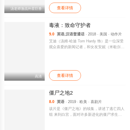
友也离他而去。之后，生命基金会的朵拉博士
查看详情
找到了艾迪，希望艾迪能够帮助她阻止德雷克
汤老师激战外星巨兽
疯狂的罪行。在生命基金会的实验室里，艾迪
发现了德雷克进行人体实验的证据，并且在误
毒液：致命守护者
打误撞之中被外星生命体毒液附身。回到家
后，艾迪和毒液之间形成了共生关系，他们要
9.0
英语,汉语普通话
· 2018 · 美国 · 动作片
应对的是德雷克派出的一波又一波杀手。
艾迪（汤姆·哈迪 Tom Hardy 饰）是一位深受
观众喜爱的新闻记者，和女友安妮（米歇尔·
威廉姆斯 Michelle Williams 饰）相恋多年，
彼此之间感情十分要好。安妮是一名律师，接
手了生命基金会的案件，在女友的邮箱里，艾
迪发现了基金会老板德雷克（里兹·阿迈德 Riz
查看详情
Ahmed 饰）不为人知的秘密。为此，艾迪不
高清
仅丢了工作，女友也离他而去。 之后，生命
基金会的朵拉博士（珍妮·斯蕾特 Jenny Slate
僵尸之地2
饰）找到了艾迪，希望艾迪能够帮助她阻止德
雷克疯狂的罪行。在生命基金会的实验室里，
8.0
英语
· 2019 · 欧美 · 喜剧片
艾迪发现了德雷克进行人体实验的证据，并且
该片是《僵尸之地》的续集，讲述了逃亡四人
在误打误撞之中被外星生命体毒液附身。回到
组 来到白宫，面对许多新进化的僵尸求生的
家后，艾迪和毒液之间形成了共生关系，他们
故事。
要应对的是德雷克派出的一波又一波杀手。