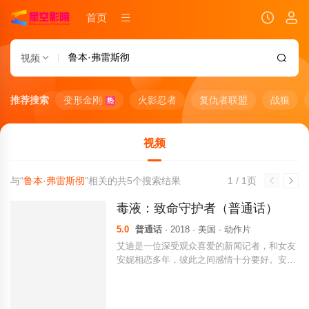
首页
视频
推荐搜索
变形金刚
火影忍者
复仇者联盟
战狼
热
视频
与“
鲁本·弗雷斯彻
”相关的共
5
个搜索结果
1 / 1页
毒液：致命守护者（普通话）
5.0
普通话
· 2018 · 美国 · 动作片
艾迪是一位深受观众喜爱的新闻记者，和女友
安妮相恋多年，彼此之间感情十分要好。安妮
是一名律师，接手了生命基金会的案件，在女
友的邮箱里，艾迪发现了基金会老板德雷克不
为人知的秘密。为此，艾迪不仅丢了工作，女