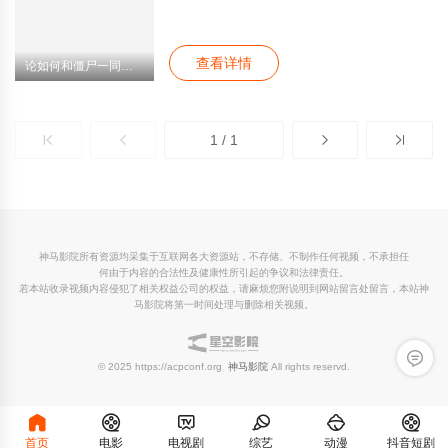
孩，但结果他发现恐惧反而能帮助他生存。塔
拉哈西（伍迪·哈里森 饰）则是一个毫不畏惧
的男人，可以手持AK-toting对僵尸开战。但当
查看详情
他们遇到了两个同样有着自己的特殊方法对付
论如何和僵尸一同旅行
僵尸的小女孩时，他们必须决定是互相依靠，
还是向僵尸屈服。
1 / 1
神马影院所有资源均采集于互联网各大资源站，不存储、不制作任何视频，不承担任
何由于内容的合法性及健康性所引起的争议和法律责任。
若本站收录视频内容侵犯了相关权益公司的权益，请麻烦您附说明到网站留言处留言，本站神
马影院将第一时间处理与删除相关视频。
留言反
© 2025 https://acpconf.org
神马影院
All rights reservd.
首页
电影
电视剧
综艺
动漫
抖音短剧