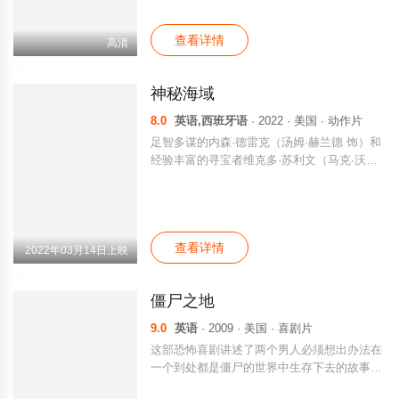
查看详情
高清
神秘海域
8.0
英语,西班牙语
· 2022 · 美国 · 动作片
足智多谋的内森·德雷克（汤姆·赫兰德 饰）和
经验丰富的寻宝者维克多·苏利文（马克·沃尔
伯格 饰）组成搭档，追寻费迪南·麦哲伦500年
前遗失的宝藏。一开始，这似乎只是个简单的
寻宝工作，但很快演变成了一场惊险刺激、横
跨全球的竞赛。他们必须赶在冷酷无情的蒙卡
查看详情
达（安东尼奥·班德拉斯 饰）之前寻得宝藏。
2022年03月14日上映
蒙卡达坚信他和他的家族才是宝藏的正当继承
人。若内森和苏利文能破译线索，解开这世界
僵尸之地
上最古老的谜团，他们便能找到价值50亿美元
的宝藏，甚至还可能找到内森失踪已久的哥
9.0
英语
· 2009 · 美国 · 喜剧片
哥……但首先，他们必须学会通力合作。
这部恐怖喜剧讲述了两个男人必须想出办法在
一个到处都是僵尸的世界中生存下去的故事。
哥伦布（杰西·艾森伯格 饰）是一个懦弱的男