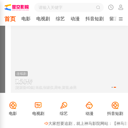
首页
电影
电视剧
综艺
动漫
抖音短剧
留言
连续剧
藏海传
[更新至40集] 肖战,张婧仪,周奇,黄觉,余男
电影
电视剧
综艺
动漫
抖音短剧
大家想要追剧，就上神马影院网站：【神马影院