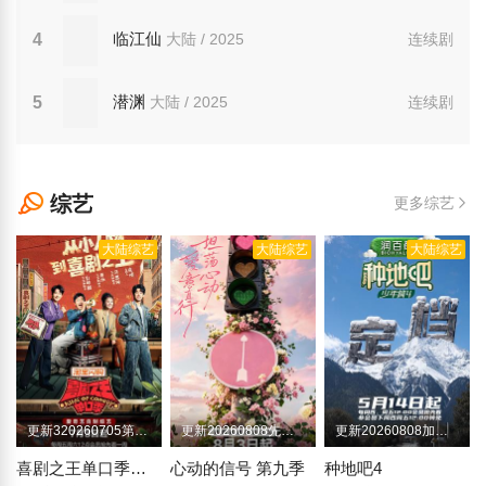
临江仙
4
大陆 / 2025
连续剧
潜渊
5
大陆 / 2025
连续剧
综艺
更多综艺
大陆综艺
大陆综艺
大陆综艺
更新320260705第1期加更
更新20260808先导陪看下
更新20260808加更版第13期
喜剧之王单口季第三季
心动的信号 第九季
种地吧4