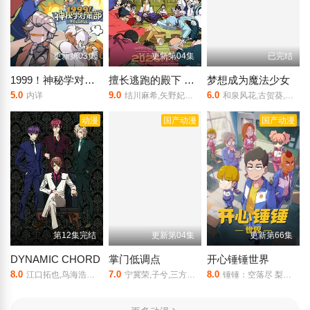
更新第03集
更新第04集
已完结
1999！神秘学对策部中配版
擅长逃跑的殿下 第二季
梦想成为魔法少女
5.0
9.0
6.0
内详
结川麻希,矢野妃菜喜,日野麻里,铃代纱弓,悠木碧,户谷菊之介,中村悠一,小西克幸
和泉风花,古贺葵,杉浦栞,前田佳织里,风间万裕子,池田海咲,福圆美里,相坂优歌,津田美波,阿澄佳奈
动漫
国产动漫
国产动漫
第12集完结
更新第04集
更新第66集
DYNAMIC CHORD
掌门低调点
开心锤锤世界
8.0
7.0
8.0
江口拓也,鸟海浩辅,寺岛拓笃
宁冀荣,子兮,三方方,囚,茯西西,磊子,荻秋,徐阿木,荣枯,亨通,旦暮
锤锤：空落尽 梨妹：涩尕猫