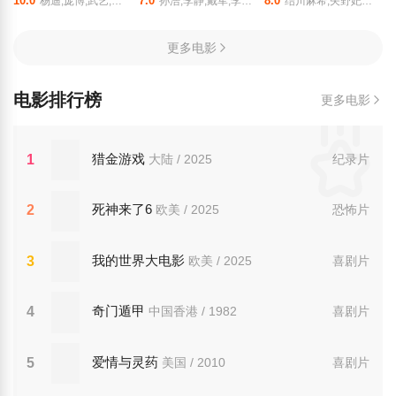
10.0
7.0
8.0
杨迪,庞博,武艺,田曦薇,王安宇,黄子弘凡,李维嘉,黄明昊,胡一天,吴昕,孙阳,孙阳,Sunny,Sun
孙浩,李静,戴军,李维嘉,沈凌,吴昕,武艺,高旭
结川麻希,矢野妃菜喜,日野麻里,铃代纱弓,悠木碧,户谷菊之介,中村悠一,小西克幸
更多电影
电影排行榜
更多电影
猎金游戏
1
大陆 / 2025
纪录片
死神来了6
2
欧美 / 2025
恐怖片
我的世界大电影
3
欧美 / 2025
喜剧片
奇门遁甲
4
中国香港 / 1982
喜剧片
爱情与灵药
5
美国 / 2010
喜剧片