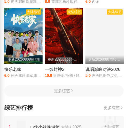
5.0
8.0
6.0
庞博,郭麒麟,黄渤,马思纯
薛凯琪,杨超越,代旭,杜海涛,张纯烨
内详
大陆综艺
大陆综艺
大陆综艺
更新20260808第7期
更新20260808一饭小馆第2期
更新20260807第6期上巅峰
快乐老家
一饭封神2
说唱巅峰对决2026
6.0
10.0
5.0
孙浩,李静,戴军,李维嘉,沈凌,吴昕,武艺,高旭
谢霆锋 / 张勇 / 郑永麒 / 陈晓卿 / 李诞 / 屈雨瑜 / 杨艳彬 / 黎子安
严浩翔,谢帝,艾热,派克特,功夫胖,盛宇,杨长青,刘嘉裕,米尔艾力,李斯丹妮,布瑞吉,翁杰,黄旭,杨博睿,吴嘉轩,白景屹,贰万,孙旸,李大奔,徐赢,郭颖
更多综艺
综艺排行榜
更多综艺
小伙小妹换游记
1
大陆 / 2025
大陆综艺