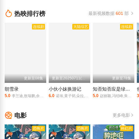
热映排行榜
最新视频数据
601
部
连续剧
大陆综艺
连续剧
更新至08集
更新至20250711(超前营业)
更新至78集
朝雪录
小伙小妹换游记
知否知否应是绿肥红瘦
5.0
6.0
5.0
3
李兰迪,敖瑞鹏,余承恩,沈羽洁,任重
诺埃,黄子韬,朵拉,徐艺洋
赵丽颖,冯绍峰,朱一龙,施诗,张佳宁,刘钧,刘琳,高露,王仁君,王一楠,李依晓,陈瑾,王鹤润,张晓谦,李洪涛,曹翠芬,张佳,杨新鸣,谭希和
电影
更多电影
恐怖片
恐怖片
科幻片