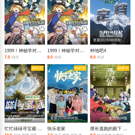
更新第03集
更新第03集
更新20260808加更版第13期
1999！神秘学对策部中配版
1999！神秘学对策部英配版
种地吧4
7.0
8.0
8.0
内详
内详
内详
科幻片
科幻片
战争片
更新20260808宝藏挖呀挖第7期
更新20260808加更第7期
更新第04集
忙忙碌碌寻宝藏·双人成行季
快乐老家
擅长逃跑的殿下 第二季