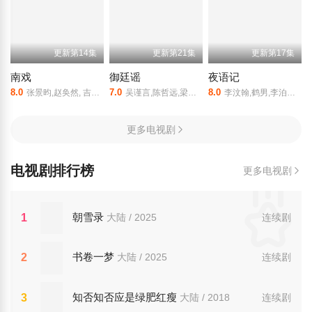
更新第14集
更新第21集
更新第17集
南戏
御廷谣
夜语记
8.0
7.0
8.0
张景昀,赵奂然, 吉舒亦,宗峰岩,陈凯洲,余逸蕾
吴谨言,陈哲远,梁永棋,赵昭仪,张南,郭品超,盛一伦,吴岱融,黄祖鑫,宋麒
李汶翰,鹤男,李泊文,徐新驰,李牧芸,孙思凡,郭天祺
更多电视剧
电视剧排行榜
更多电视剧
朝雪录
1
大陆 / 2025
连续剧
书卷一梦
2
大陆 / 2025
连续剧
知否知否应是绿肥红瘦
3
大陆 / 2018
连续剧