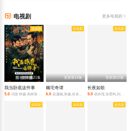
电视剧
更多电视剧
连续剧
连续剧
连续剧
更新第21集
更新第16集
更新第22集
我当卧底这件事
幽宅奇谭
长夜如歌
5.0
6.0
9.0
冯雷 梓越 高梓添 汤镇业 杨帆 孙腾博
应灏铭,朱娅,肖东昊,宋未央
胡亦瑶,张景昀,刘尚麟,俐乐,汪子夕
连续剧
连续剧
连续剧