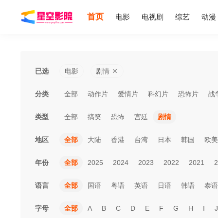
首页
电影
电视剧
综艺
动漫
已选
电影
剧情
分类
全部
动作片
爱情片
科幻片
恐怖片
战
类型
全部
搞笑
恐怖
宫廷
剧情
地区
全部
大陆
香港
台湾
日本
韩国
欧美
年份
全部
2025
2024
2023
2022
2021
2
语言
全部
国语
粤语
英语
日语
韩语
泰语
字母
全部
A
B
C
D
E
F
G
H
I
J