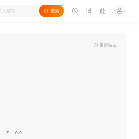
搜索
重
新筛
选
Z
0-9