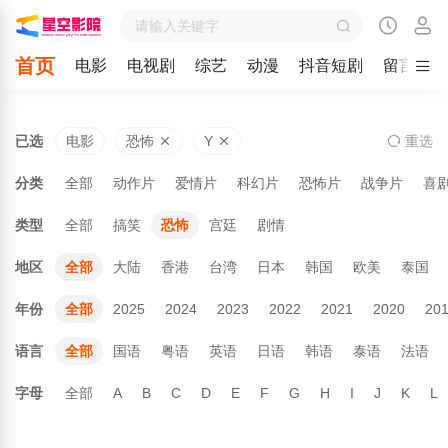
首页
电影
电视剧
综艺
动漫
抖音短剧
留言
已选
电影
恐怖
Y
重
选
分类
全部
动作片
爱情片
科幻片
恐怖片
战争片
喜
类型
全部
搞笑
恐怖
宫廷
剧情
地区
全部
大陆
香港
台湾
日本
韩国
欧美
泰国
年份
全部
2025
2024
2023
2022
2021
2020
20
语言
全部
国语
粤语
英语
日语
韩语
泰语
法语
字母
全部
A
B
C
D
E
F
G
H
I
J
K
L