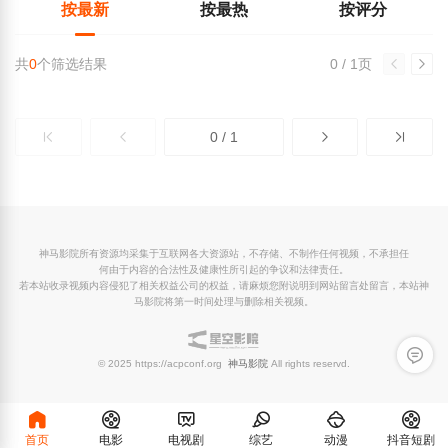
按最新
按最热
按评分
共
0
个筛选结果
0 / 1页
0 / 1
神马影院所有资源均采集于互联网各大资源站，不存储、不制作任何视频，不承担任
何由于内容的合法性及健康性所引起的争议和法律责任。
若本站收录视频内容侵犯了相关权益公司的权益，请麻烦您附说明到网站留言处留言，本站神
马影院将第一时间处理与删除相关视频。
留言反
© 2025 https://acpconf.org
神马影院
All rights reservd.
首页
电影
电视剧
综艺
动漫
抖音短剧