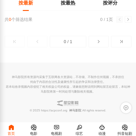
按最新
按最热
按评分
共
0
个筛选结果
0 / 1页
0 / 1
神马影院所有资源均采集于互联网各大资源站，不存储、不制作任何视频，不承担任
何由于内容的合法性及健康性所引起的争议和法律责任。
若本站收录视频内容侵犯了相关权益公司的权益，请麻烦您附说明到网站留言处留言，本站神
马影院将第一时间处理与删除相关视频。
留言反
© 2025 https://acpconf.org
神马影院
All rights reservd.
首页
电影
电视剧
综艺
动漫
抖音短剧