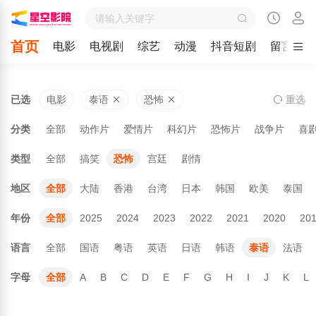
首页
电影
电视剧
综艺
动漫
抖音短剧
留言
已选
电影
泰语
恐怖
重
选
分类
全部
动作片
爱情片
科幻片
恐怖片
战争片
喜
类型
全部
搞笑
恐怖
宫廷
剧情
地区
全部
大陆
香港
台湾
日本
韩国
欧美
泰国
年份
全部
2025
2024
2023
2022
2021
2020
20
语言
全部
国语
粤语
英语
日语
韩语
泰语
法语
字母
全部
A
B
C
D
E
F
G
H
I
J
K
L