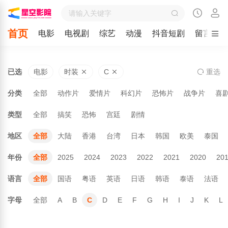
首页
电影
电视剧
综艺
动漫
抖音短剧
留言
已选
电影
时装
C
重
选
分类
全部
动作片
爱情片
科幻片
恐怖片
战争片
喜
类型
全部
搞笑
恐怖
宫廷
剧情
地区
全部
大陆
香港
台湾
日本
韩国
欧美
泰国
年份
全部
2025
2024
2023
2022
2021
2020
20
语言
全部
国语
粤语
英语
日语
韩语
泰语
法语
字母
全部
A
B
C
D
E
F
G
H
I
J
K
L