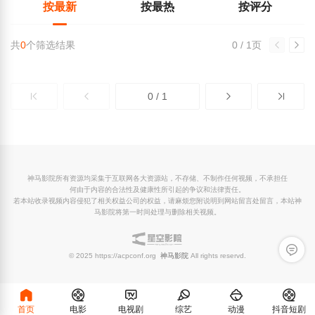
按最新
按最热
按评分
共
0
个筛选结果
0 / 1页
0 / 1
神马影院所有资源均采集于互联网各大资源站，不存储、不制作任何视频，不承担任
何由于内容的合法性及健康性所引起的争议和法律责任。
若本站收录视频内容侵犯了相关权益公司的权益，请麻烦您附说明到网站留言处留言，本站神
马影院将第一时间处理与删除相关视频。
留言反
© 2025 https://acpconf.org
神马影院
All rights reservd.
首页
电影
电视剧
综艺
动漫
抖音短剧