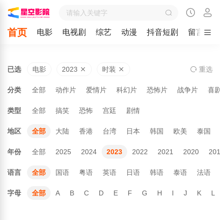
首页
电影
电视剧
综艺
动漫
抖音短剧
留言
已选
电影
2023
时装
重
选
分类
全部
动作片
爱情片
科幻片
恐怖片
战争片
喜
类型
全部
搞笑
恐怖
宫廷
剧情
地区
全部
大陆
香港
台湾
日本
韩国
欧美
泰国
年份
全部
2025
2024
2023
2022
2021
2020
20
语言
全部
国语
粤语
英语
日语
韩语
泰语
法语
字母
全部
A
B
C
D
E
F
G
H
I
J
K
L