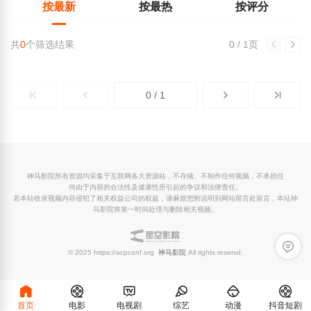
按最新
按最热
按评分
共
0
个筛选结果
0 / 1页
0 / 1
神马影院所有资源均采集于互联网各大资源站，不存储、不制作任何视频，不承担任
何由于内容的合法性及健康性所引起的争议和法律责任。
若本站收录视频内容侵犯了相关权益公司的权益，请麻烦您附说明到网站留言处留言，本站神
马影院将第一时间处理与删除相关视频。
留言反
© 2025 https://acpconf.org
神马影院
All rights reservd.
首页
电影
电视剧
综艺
动漫
抖音短剧