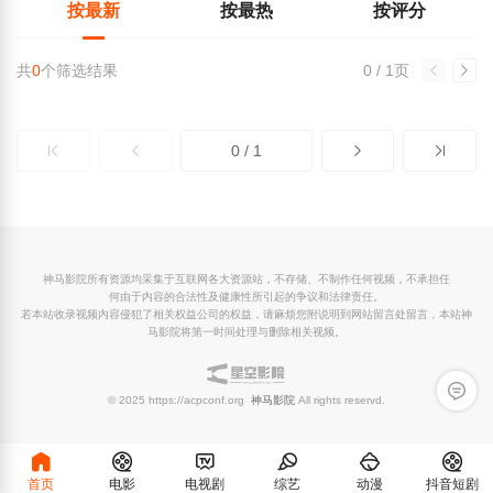
按最新
按最热
按评分
共
0
个筛选结果
0 / 1页
0 / 1
神马影院所有资源均采集于互联网各大资源站，不存储、不制作任何视频，不承担任
何由于内容的合法性及健康性所引起的争议和法律责任。
若本站收录视频内容侵犯了相关权益公司的权益，请麻烦您附说明到网站留言处留言，本站神
马影院将第一时间处理与删除相关视频。
留言反
© 2025 https://acpconf.org
神马影院
All rights reservd.
首页
电影
电视剧
综艺
动漫
抖音短剧