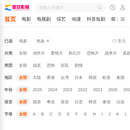
首页
电影
电视剧
综艺
动漫
抖音短剧
留言
已选
电影
热血
重
选
分类
全部
动作片
爱情片
科幻片
恐怖片
战争片
喜
类型
全部
搞笑
恐怖
宫廷
剧情
地区
全部
大陆
香港
台湾
日本
韩国
欧美
泰国
年份
全部
2025
2024
2023
2022
2021
2020
20
语言
全部
国语
粤语
英语
日语
韩语
泰语
法语
字母
全部
A
B
C
D
E
F
G
H
I
J
K
L