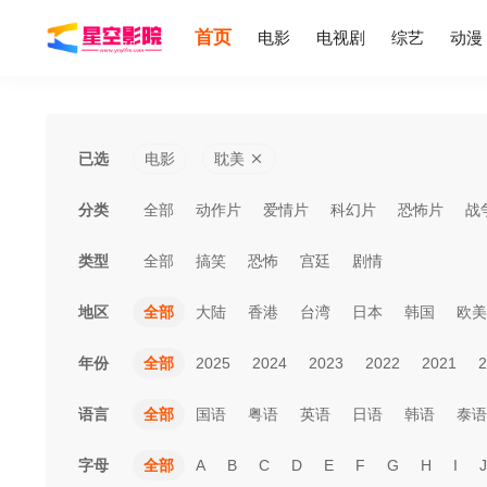
首页
电影
电视剧
综艺
动漫
已选
电影
耽美
分类
全部
动作片
爱情片
科幻片
恐怖片
战
类型
全部
搞笑
恐怖
宫廷
剧情
地区
全部
大陆
香港
台湾
日本
韩国
欧美
年份
全部
2025
2024
2023
2022
2021
2
语言
全部
国语
粤语
英语
日语
韩语
泰语
字母
全部
A
B
C
D
E
F
G
H
I
J