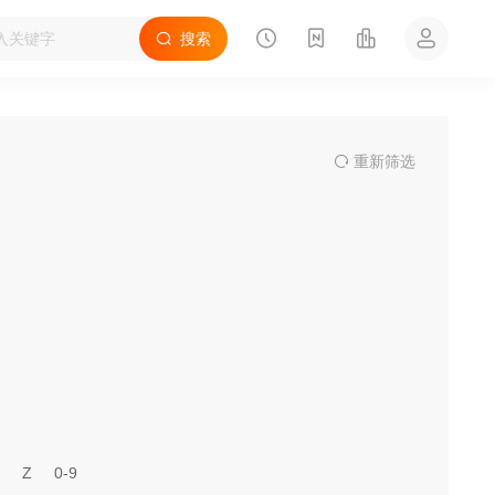
搜索
重
新筛
选
Z
0-9