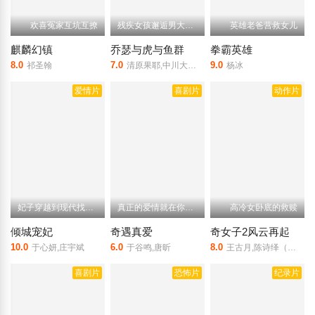
欢喜冤家互坑互撩
残疾女孩邂逅男大学生
英雄老爸营救女儿
麒麟幻镇
乔瑟与虎与鱼群
拳霸英雄
8.0
7.0
9.0
祁圣翰
清原果耶,中川大志,宫本侑芽,兴津和幸,Lynn
杨冰
爱情片
喜剧片
动作片
妃子穿越到现代找皇上
真正的爱情就在你身边
高冷女卧底的救赎
倾城宠妃
奇遇真爱
奇女子2风云再起
10.0
6.0
8.0
于心妍,庄宇斌
于谷鸣,唐昕
王古月,陈诗绎（演员）,杨易之
喜剧片
恐怖片
纪录片