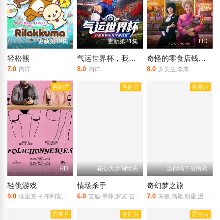
更新第19集
更新第21集
HD
轻松熊
气运世界杯，我能复制所有球星技能
奇怪的零食店钱天堂
7.0
8.0
8.0
内详
内详
罗美兰,李来
喜剧片
喜剧片
喜剧片
HD
花心大少闯情关
当你喝下后悔药
轻佻游戏
情场杀手
奇幻梦之旅
9.0
6.0
7.0
埃里克·K·布利安,凯瑟琳·沙博,艾琳·玛格丽特·卡特,莎拉·舒伊纳德-波里尔,娜塔莉·古帕尔,罗丝-安妮·德里,萨米尔·菲鲁兹,卡罗兰·福彻,艾甜·加罗伊,安布雷·贾布兰,小费约尔·吉恩,尼古拉斯·克里夫,雅克·勒厄勒,伊芙·兰德里,朱莉·勒布勒东,阿加莎·勒杜,西蒙娜·勒杜,索菲·勒图讷尔,弗罗伦斯·布莱恩,安托南·穆索-里瓦尔,埃里克·罗比杜,雷米·圣米歇尔
艾迪·墨菲,罗宾·吉文斯,哈莉·贝瑞,大卫·艾兰·格里尔
宋睿,高旭,明星,温浩哲,许升
恐怖片
喜剧片
爱情片