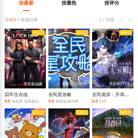
按最新
按最热
按评分
共
651
个筛选结果
1 / 19页
动作片
恐怖片
恐怖片
更新第35集
更新20260806
更新第272集
囚牢生存战
全民星攻略
全民诡异：开局掌握零元购·动态漫画
9.0
9.0
6.0
瑞提希·德希穆克,法拉·可汗
曾国城,蔡尚桦
内详
战争片
恐怖片
剧情片