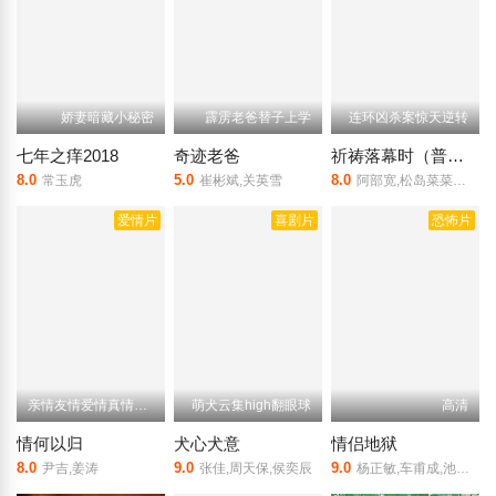
娇妻暗藏小秘密
霹雳老爸替子上学
连环凶杀案惊天逆转
七年之痒2018
奇迹老爸
祈祷落幕时（普通话）
8.0
5.0
8.0
常玉虎
崔彬斌,关英雪
阿部宽,松岛菜菜子,沟端淳平,田中丽奈
爱情片
喜剧片
恐怖片
亲情友情爱情真情可贵
萌犬云集high翻眼球
高清
情何以归
犬心犬意
情侣地狱
8.0
9.0
9.0
尹吉,姜涛
张佳,周天保,侯奕辰
杨正敏,车甫成,池妍珠