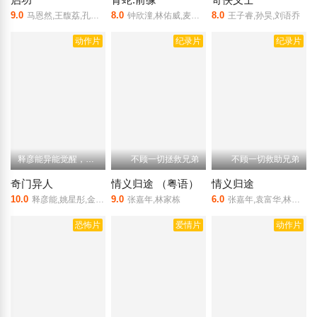
9.0
8.0
8.0
马恩然,王馥荔,孔祥玉
钟欣潼,林佑威,麦亨利
王子睿,孙昊,刘语乔
动作片
纪录片
纪录片
释彦能异能觉醒，暴虐军团
不顾一切拯救兄弟
不顾一切救助兄弟
奇门异人
情义归途 （粤语）
情义归途
10.0
9.0
6.0
释彦能,姚星彤,金迪,徐少强,王九胜,言杰
张嘉年,林家栋
张嘉年,袁富华,林家栋
恐怖片
爱情片
动作片