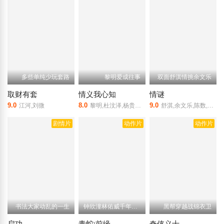
多些单纯少玩套路
黎明爱成往事
双面舒淇情挑余文乐
取财有套
情义我心知
情谜
9.0
8.0
9.0
江河,刘微
黎明,杜汶泽,杨贵媚,叶璇
舒淇,余文乐,陈数,奚美娟,张乃天,牛萌萌,冷中易
剧情片
动作片
动作片
书法大家动乱的一生
钟欣潼林佑威千年虐恋
黑帮穿越战锦衣卫
启功
青蛇:前缘
奇侠义士