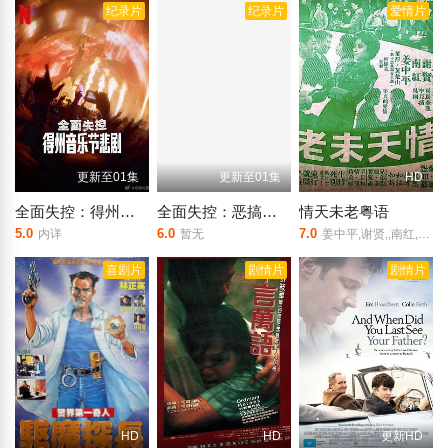
纪录片
纪录片
爱情片
更新至01集
更新至01集
HD
全面失控：得州音乐节悲剧
全面失控：恶搞市长
情天未老粤语
5.0
6.0
7.0
内详
暂无
姜中平,谢贤,,南红,,李月清
喜剧片
剧情片
剧情片
HD
HD
更新HD