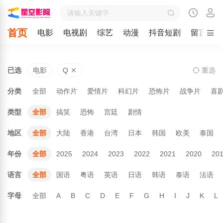
首页
电影
电视剧
综艺
动漫
抖音短剧
留言
已选
电影
Q
重
选
分类
全部
动作片
爱情片
科幻片
恐怖片
战争片
喜
类型
全部
搞笑
恐怖
宫廷
剧情
地区
全部
大陆
香港
台湾
日本
韩国
欧美
泰国
年份
全部
2025
2024
2023
2022
2021
2020
20
语言
全部
国语
粤语
英语
日语
韩语
泰语
法语
字母
全部
A
B
C
D
E
F
G
H
I
J
K
L