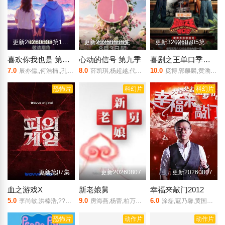
更新20260808第10期陪看
更新20260808先导陪看下
更新320260705第1期加更
喜欢你我也是 第六季
心动的信号 第九季
喜剧之王单口季第三季
7.0
8.0
10.0
辰亦儒,,何浩楠,,孔雪儿,美娜,王一珩,张馨予
薛凯琪,杨超越,代旭,杜海涛,张纯烨
庞博,郭麒麟,黄渤,马思纯
恐怖片
科幻片
科幻片
更新第07集
更新20260807
更新20260807
血之游戏X
新老娘舅
幸福来敲门2012
5.0
9.0
6.0
李尚敏,洪榛浩,???,??,???,???
房海燕,杨蕾,柏万青,万峰,黄飞珏,裴蓁,冯红梅,张兆国,黄红梅,蔚兰
涂磊,寇乃馨,黄国伦,赵小叶,大兵
恐怖片
动作片
动作片