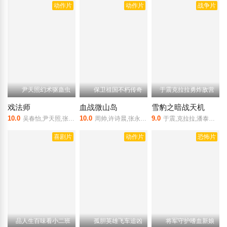
动作片
动作片
战争片
尹天照幻术驱蛊虫
保卫祖国不朽传奇
于震克拉拉勇炸敌营
戏法师
血战微山岛
雪豹之暗战天机
10.0
10.0
9.0
吴春怡,尹天照,张春仲,陈叶玲,刘頔,徐少强
周帅,许诗晨,张永刚,刘惠,何云伟
于震,克拉拉,潘泰名,冯越,芦芳生
喜剧片
动作片
恐怖片
品人生百味看小二班
孤胆英雄飞车追凶
将军守护嗜血新娘