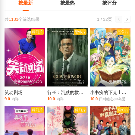
按最新
按最热
按评分
共
1131
个筛选结果
1 / 32页
科幻片
恐怖片
战争片
更新2002600423
正片
更新第17集
笑动剧场
行长：沉默的救世主
小书痴的下克上：为了成为图书管理员不择手段！第四季
9.0
10.0
10.0
内详
内详
田村睦心,中岛爱,子安武人,生天目仁美,井口裕香,前野智昭,折笠富美子,小山刚志,日野聪,中博史,内田彩,速水奖
科幻片
科幻片
科幻片