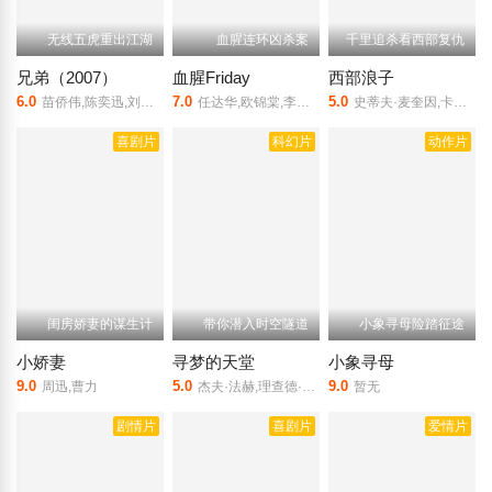
无线五虎重出江湖
血腥连环凶杀案
千里追杀看西部复仇
兄弟（2007）
血腥Friday
西部浪子
6.0
7.0
5.0
苗侨伟,陈奕迅,刘德华
任达华,欧锦棠,李丽珍
史蒂夫·麦奎因,卡尔·莫尔登,布耐恩·凯斯
喜剧片
科幻片
动作片
闺房娇妻的谋生计
带你潜入时空隧道
小象寻母险踏征途
小娇妻
寻梦的天堂
小象寻母
9.0
5.0
9.0
周迅,曹力
杰夫·法赫,理查德·泰森,杰克·科尔曼
暂无
剧情片
喜剧片
爱情片