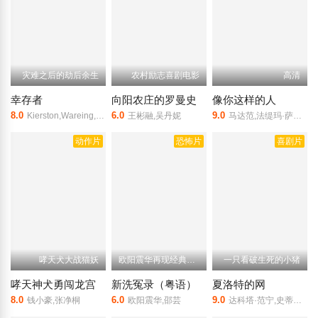
灾难之后的劫后余生
农村励志喜剧电影
高清
幸存者
向阳农庄的罗曼史
像你这样的人
8.0
6.0
9.0
Kierston,Wareing,Craig,Fairbrass,Isabella,Blake-Thomas
王彬融,吴丹妮
马达范,法缇玛·萨那·纱卡
动作片
恐怖片
喜剧片
哮天犬大战猫妖
欧阳震华再现经典宋慈
一只看破生死的小猪
哮天神犬勇闯龙宫
新洗冤录（粤语）
夏洛特的网
8.0
6.0
9.0
钱小豪,张净桐
欧阳震华,邵芸
达科塔·范宁,史蒂夫·布西密,朱莉娅·罗伯茨,罗伯特·雷德福