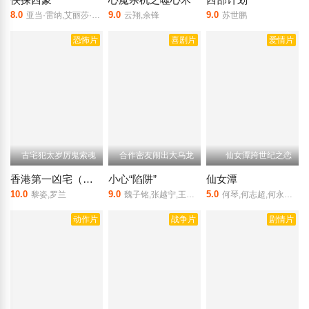
8.0
9.0
9.0
亚当·雷纳,艾丽莎·杜什库,Ian,Ogilvy,詹姆斯·瑞马尔
云翔,余锋
苏世鹏
恐怖片
喜剧片
爱情片
古宅犯太岁厉鬼索魂
合作密友闹出大乌龙
仙女潭跨世纪之恋
香港第一凶宅（粤语）
小心“陷阱”
仙女潭
10.0
9.0
5.0
黎姿,罗兰
魏子铭,张越宁,王海均,袁千山,岳阳
何琴,何志超,何永龙,马林锋
动作片
战争片
剧情片