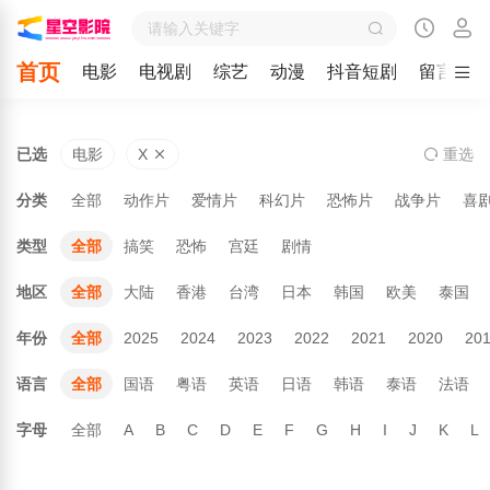
首页
电影
电视剧
综艺
动漫
抖音短剧
留言
已选
电影
X
重
选
分类
全部
动作片
爱情片
科幻片
恐怖片
战争片
喜
类型
全部
搞笑
恐怖
宫廷
剧情
地区
全部
大陆
香港
台湾
日本
韩国
欧美
泰国
年份
全部
2025
2024
2023
2022
2021
2020
20
语言
全部
国语
粤语
英语
日语
韩语
泰语
法语
字母
全部
A
B
C
D
E
F
G
H
I
J
K
L