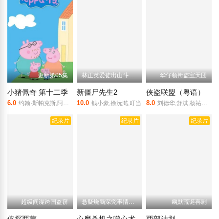
更新第05集
林正英爱徒出山斗邪术
华仔领衔盗宝天团
小猪佩奇 第十二季
新僵尸先生2
侠盗联盟（粤语）
6.0
10.0
8.0
约翰·斯帕克斯,阿梅丽·碧·史密斯,理查德·赖丁斯,莫温娜·班克斯,Kira,Monteith,Alice,May
钱小豪,徐沅澔,叮当
刘德华,舒淇,杨祐宁,让·雷诺,张静初,曾志伟,沙溢,游天翼
纪录片
纪录片
纪录片
超级间谍跨国盗窃
悬疑烧脑深究事情真相
幽默荒诞喜剧
侠探西蒙
心魔杀机之噬心术
西部计划