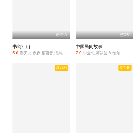
已完结
已完结
书剑江山
中国民间故事
5.0
7.0
游天龙,森森,杨丽音,汤秦,斑斑,茅瑛,龙飞,蔡弘
李全忠,谭筱兰,陈怡如
港台剧
港台剧