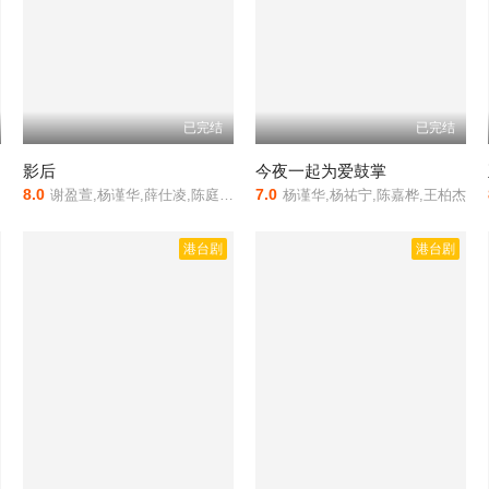
已完结
已完结
影后
今夜一起为爱鼓掌
8.0
7.0
谢盈萱,杨谨华,薛仕凌,陈庭妮,谢琼煖,杨贵媚,钟欣凌,曾莞婷,林廷忆,黄迪扬,詹怀云,刘冠廷,黄仲昆,楼一安,屈中恒,陈家逵,汤湘竹,詹子萱,陈彦嘉,牧森
杨谨华,杨祐宁,陈嘉桦,王柏杰
港台剧
港台剧