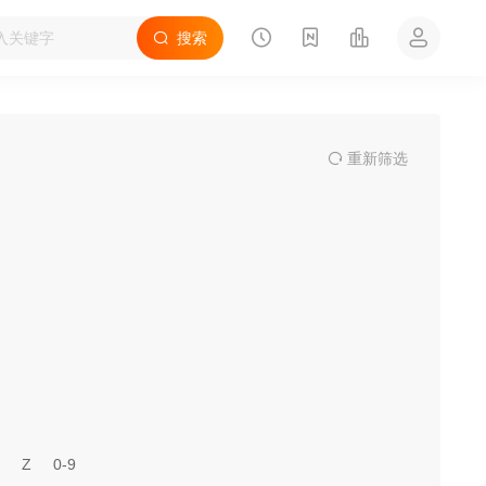
搜索
重
新筛
选
Z
0-9