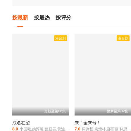
按最新
按最热
按评分
港台剧
港台剧
更新至第06集
更新至第02集
成名在望
来！金来号！
8.0
7.0
李国毅,姚淳耀,蔡亘晏,黄迪扬,黄采仪,龙天翔,乔瑟夫,吴言凜,黄惟,朱匀甄,段钧豪
周兴哲,袁澧林,邵雨薇,林思宇,黄冠智,王识贤,林敬伦,吴思贤,叶子绮