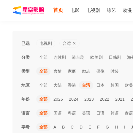
首页
电影
电视剧
综艺
动漫
已选
电视剧
台湾
分类
全部
连续剧
港台剧
欧美剧
日韩剧
海
类型
全部
言情
家庭
励志
偶像
时装
地区
全部
大陆
香港
台湾
日本
韩国
欧美
年份
全部
2025
2024
2023
2022
2021
2
语言
全部
国语
粤语
英语
日语
韩语
泰语
字母
全部
A
B
C
D
E
F
G
H
I
J