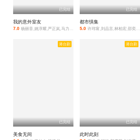
已完结
已完结
我的意外室友
都市惧集
7.0
5.0
杨丽音,姚淳耀,严正岚,马力欧,百白,李冠毅,蔡昌宪,张寗,杨烈,陈孝萱
许玮甯,刘品言,林柏宏,邵奕玫,曾沛慈,曾少宗,邵雨薇,傅孟柏,高英轩,王渝萱,初孟轩,李劭婕
港台剧
港台剧
已完结
已完结
美食无间
此时此刻