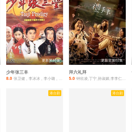
更新第40集
更新至第02集
少年张三丰
拜六礼拜
8.0
5.0
莹
张卫健 , 李冰冰 , 李小璐 , 苏有朋 , 林心如 , 严屹宽 , 王艳 , 张铁林 , 胡静 , 牛萌萌 , 杜玉明
钟欣凌,丁宁,孙淑媚,李李仁,连晨翔,刘书宏
港台剧
港台剧