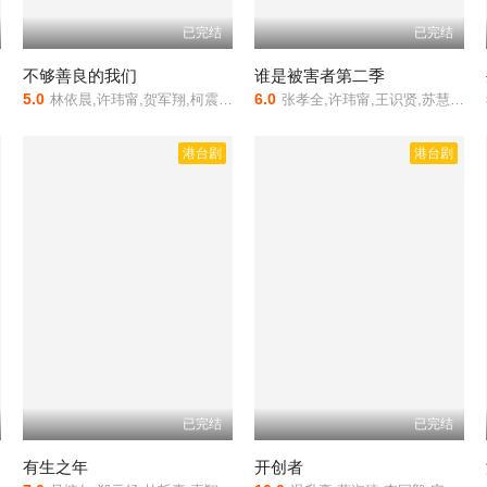
已完结
已完结
不够善良的我们
谁是被害者第二季
5.0
6.0
林依晨,许玮甯,贺军翔,柯震东,路斯明
张孝全,许玮甯,王识贤,苏慧伦,藤冈靛,李沐,刘俊谦,曾敬骅,陈妍霏,刘子铨,张再兴,喜翔,林恺伦
港台剧
港台剧
已完结
已完结
有生之年
开创者