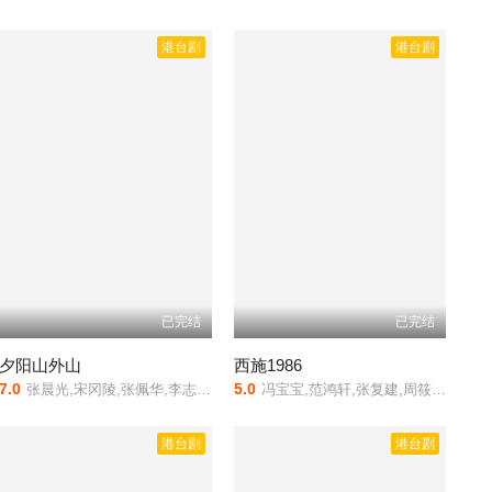
港台剧
港台剧
已完结
已完结
夕阳山外山
西施1986
7.0
5.0
张晨光,宋冈陵,张佩华,李志坚,易虹,马之秦,赵学煌,田原,李欣,郑孝玮,余晨华
冯宝宝,范鸿轩,张复建,周筱云,马惠珍,宗华,金超群,杜满生,蓝文青,乔可欣,张媛婷,解淑珺,谢兴,鹿峰,杨雄
港台剧
港台剧