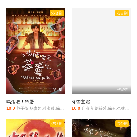
港台剧
港台剧
第6集
已完结
喝酒吧！笨蛋
绛雪玄霜
10.0
10.0
莫子仪,杨贵媚,蔡淑臻,陈家逵,黄婕菲,王渝萱,宋伟恩,傅孟柏,郑志伟,陈昭妃
邱淑宜,刘筱萍,陈玉玫,樊日行,华伦,郎雄,易虹,刘长鸣,李志坚,张孝正,茅敬顺,张承珍,林智洋,王国辉,丁仰国,贝心瑜
连续剧
港台剧