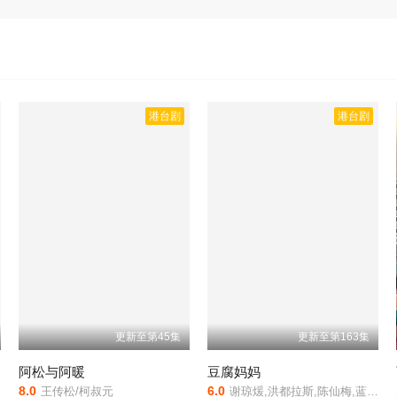
港台剧
港台剧
更新至第45集
更新至第163集
阿松与阿暖
豆腐妈妈
8.0
6.0
王传松/柯叔元
谢琼煖,洪都拉斯,陈仙梅,蓝苇华,苏晏霈,曾智希,曾子益,陈志强,郭忠祐,李之勤,潘奕如,范瑞君,王耿豪,吴铃山,张倩,李运庆,罗子惟,宫美乐,王晴,于浩威,马国毕,张世贤,徐千京,黄子玲,黄靖雅,李佩怡,吴政澔,黄尚禾,吴皓升