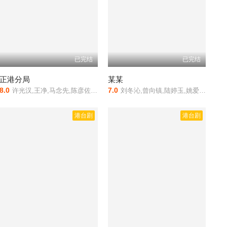
已完结
已完结
正港分局
某某
8.0
7.0
许光汉,王净,马念先,陈彦佐,黄路梓茵,黄奇斌,林鹤轩,邰智源,林柏昇,谢坤达,黄于恩,吴泱潾,阿部玛利亚,黄宣,杨祐宁,钟欣凌
刘冬沁,曾向镇,陆婷玉,姚爱寗,古斌,颜毓麟,洪小铃,段钧豪,蔡振廷
港台剧
港台剧