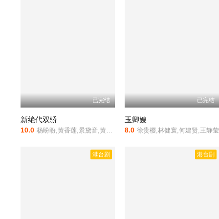
已完结
已完结
新绝代双骄
玉卿嫂
10.0
8.0
杨盼盼,黄香莲,景黛音,黄慧文,吕盈莹,桑妮,郝曼丽,张盈真,李道洪,张敏敏,张富美,班铁翔,陈巧华
徐贵樱,林健寰,何建贤,王静
港台剧
港台剧