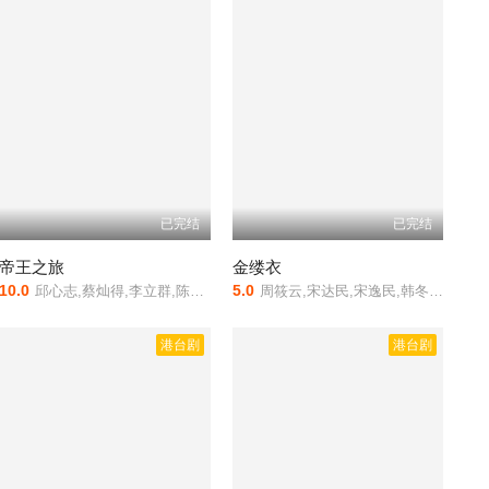
已完结
已完结
帝王之旅
金缕衣
10.0
5.0
邱心志,蔡灿得,李立群,陈宝国,屈中恒,陈磊
周筱云,宋达民,宋逸民,韩冬冬,徐华凤,杨泽中,白鹰,吴风,冯凯,蔡岳勋,戈伟家
港台剧
港台剧