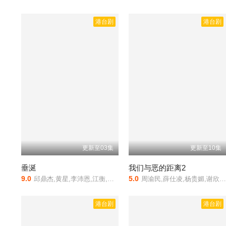
港台剧
港台剧
更新至03集
更新至10集
垂涎
我们与恶的距离2
9.0
5.0
邱鼎杰,黄星,李沛恩,江衡,宣淏,杨鹏丞,刘天杨,韩松,向佐,冯建宇
周渝民,薛仕凌,杨贵媚,谢欣颖,于子育,张轩睿,詹子萱,蔡振南,盛鉴,李维维,刘子铨,阳靓,陆弈静,黄镫辉,白润音,郑又菲,张翰,朱芷莹,屈中恒,黄迪扬,陈希圣
港台剧
港台剧