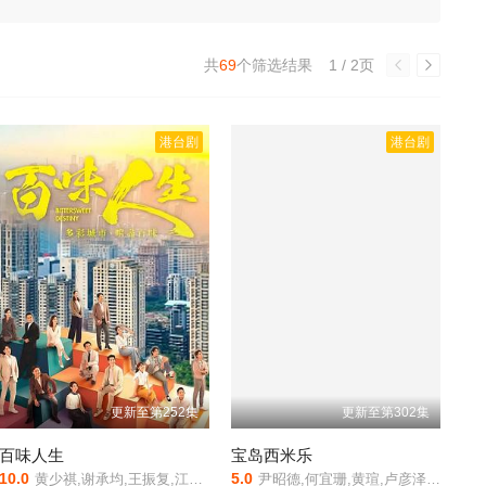
共
69
个筛选结果
1 / 2页
港台剧
港台剧
更新至第252集
更新至第302集
百味人生
宝岛西米乐
10.0
5.0
黄少祺,谢承均,王振复,江宏恩,陈珮骐,王乐妍,窦智孔,江国宾,岳虹,张琴,黄玉荣,德馨,星卉,刘晓忆,马幼兴,林佑星,陈小菁,苗真,林萱瑜,陈谦文‬,韩宜邦,李睿绅,邱子芯,游诗璟,周宜霈,赖郁庭,郭亚棠,刘书宏,陈素珍,刘汉强,王岳丰,黄圆元,王上豪,蔡力谦,王希华,安伯政 Charks
尹昭德,何宜珊,黄瑄,卢彦泽,陈文山,王盈凯,黄婕菲,蔡祥,马国贤,孙绽,陈婉婷,王丁筑,璟宣,许瀞蔆,张雁名,颜邦智,曹景俊,陈玹宇,李緻,洪淇,刘汉强,张育绮,逸祥,亮曦,王芮希,李祐诚,卢尚恩,李铭叡,黄隽智,张景闳,游安顺,杨子仪