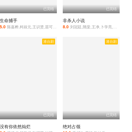
已完结
已完结
生命捕手
非杀人小说
5.0
8.0
陈嘉桦,柯叔元,王识贤,苗可丽,江祖平
刘冠廷,隋棠,王净,卜学亮,郭文颐
港台剧
港台剧
已完结
已完结
没有你依然灿烂
绝对占领