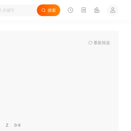
搜索
重
新筛
选
Z
0-9