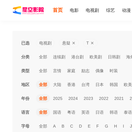
首页
电影
电视剧
综艺
动漫
已选
电视剧
悬疑
T
分类
全部
连续剧
港台剧
欧美剧
日韩剧
海
类型
全部
言情
家庭
励志
偶像
时装
地区
全部
大陆
香港
台湾
日本
韩国
欧美
年份
全部
2025
2024
2023
2022
2021
2
语言
全部
国语
粤语
英语
日语
韩语
泰语
字母
全部
A
B
C
D
E
F
G
H
I
J