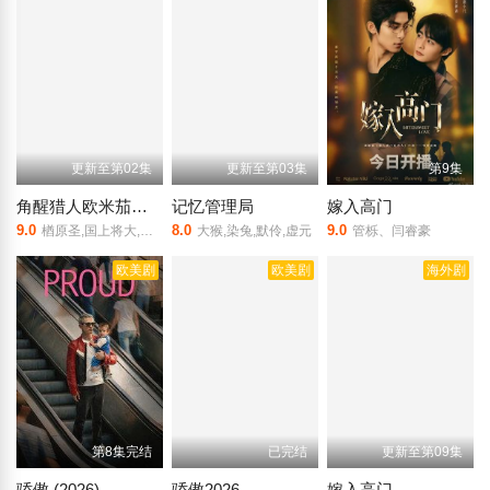
更新至第02集
更新至第03集
第9集
角醒猎人欧米茄号角
记忆管理局
嫁入高门
9.0
8.0
9.0
楢原圣,国上将大,丝濑七叶,田鹤翔吾,小西咏斗,光宗薰,桜庭大翔,三浦舞华,加藤清史郎,长田光平,潘惠美
大猴,染兔,默伶,虚元
管栎、闫睿豪
欧美剧
欧美剧
海外剧
第8集完结
已完结
更新至第09集
骄傲 (2026)
骄傲2026
嫁入高门