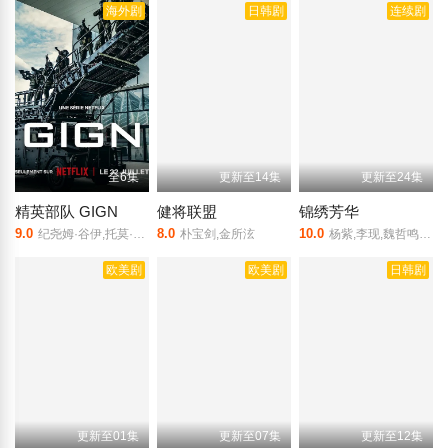
海外剧
日韩剧
连续剧
全6集
更新至14集
更新至24集
精英部队 GIGN
健将联盟
锦绣芳华
9.0
8.0
10.0
纪尧姆·谷伊,托莫·希思黎,朱迪斯·厄尔·泽恩,菲利普·舒尔,尼可拉斯·旺克奇基,Rudgy·Pajany,奥黛丽·洛滕,莉安娜·谢,Gign,Vanesa·Prieto,Mohid·Abid
朴宝剑,金所泫
杨紫,李现,魏哲鸣,张雅钦,涂松岩,管乐,许龄月,董洁,杨昆,沈梦辰,佟梦实,张琪,邵芸,孙美林,古子成,曲哲明,包晨希
欧美剧
欧美剧
日韩剧
更新至01集
更新至07集
更新至12集