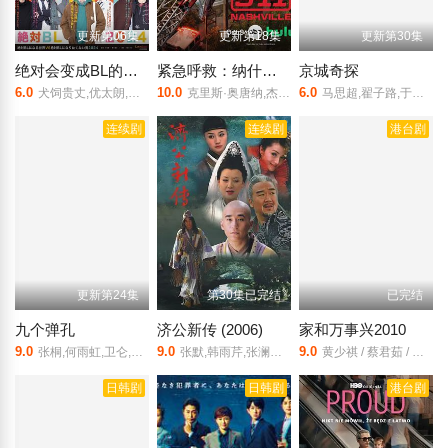
更新第06集
更新第18集
更新第30集
绝对会变成BL的世界VS绝不想变成BL的男人第三季
紧急呼救：纳什维尔
京城奇探
6.0
10.0
6.0
犬饲贵丈,优太朗,伊藤明日阳,盐野瑛久,和田飒,世古口凌,富永勇也,小林希大,溝口雄大,八神慶仁郎,大津夕陽,伊藤尚史,緑川青真,黒条奏斗,中村嘉惟人,宮内巽,鬼倉龍大,大川航,吉川康太,古賀瑠,太田将熙,瀬名陽斗,KOH,荒井啓志,堀海登,关隼汰,宗像隼司,鈴々木響,百濑拓实,渡辺優哉,弓削湊
克里斯·奥唐纳,杰西卡·卡普肖,金伯莉·威廉斯-佩斯利,黎安·莱姆丝
马思超,翟子路,于欣禾,王策,冯雷,小爱,杨凯程,春夏,陈意涵,周九良,孟鹤堂,范湉湉
连续剧
连续剧
港台剧
更新第24集
第30集已完结
已完结
九个弹孔
济公新传 (2006)
家和万事兴2010
9.0
9.0
9.0
张桐,何雨虹,卫仑,徐百慧,杨轶,齐奎,孙绍龙,傅亨
张默,韩雨芹,张澜澜,张国立
黄少祺 / 蔡君茹 / 张凤书 / 谢承均 / 连静雯
日韩剧
日韩剧
港台剧