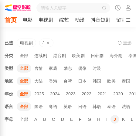
首页
电影
电视剧
综艺
动漫
抖音短剧
留言
已选
电视剧
J
重
选
分类
全部
连续剧
港台剧
欧美剧
日韩剧
海外剧
泰
类型
全部
言情
家庭
励志
偶像
时装
地区
全部
大陆
香港
台湾
日本
韩国
欧美
泰国
年份
全部
2025
2024
2023
2022
2021
2020
20
语言
全部
国语
粤语
英语
日语
韩语
泰语
法语
字母
全部
A
B
C
D
E
F
G
H
I
J
K
L