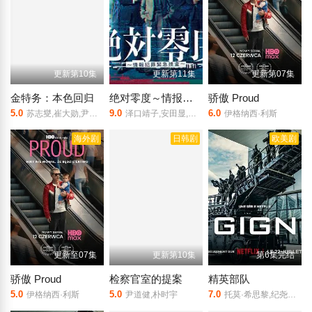
更新第10集
更新第11集
更新第07集
金特务：本色回归
绝对零度～情报犯罪紧急搜查～
骄傲 Proud
5.0
9.0
6.0
苏志燮,崔大勋,尹敬浩,金成圭,孙娜恩
泽口靖子,安田显,黑岛结菜,一之濑飒,马场园梓,金田哲,松角洋平,白本彩奈,板谷由夏
伊格纳西·利斯
海外剧
日韩剧
欧美剧
更新至07集
更新第10集
第6集完结
骄傲 Proud
检察官室的提案
精英部队
5.0
5.0
7.0
伊格纳西·利斯
尹道健,朴时宇
托莫·希思黎,纪尧姆·谷伊,菲利普·舒尔,尼可拉斯·旺克奇基,奥黛丽·洛滕,朱迪斯·厄尔·泽恩