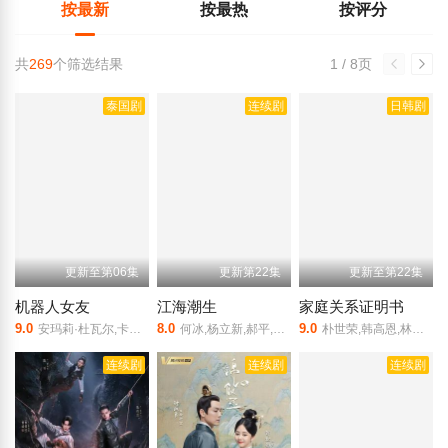
按最新
按最热
按评分
共
269
个筛选结果
1 / 8页
泰国剧
连续剧
日韩剧
更新至第06集
更新第22集
更新至第22集
机器人女友
江海潮生
家庭关系证明书
9.0
8.0
9.0
安玛莉·杜瓦尔,卡薇萨拉·辛普洛
何冰,杨立新,郝平,王鸥,海一天,黑子,谭洋,焦刚,丁柳元,焉栩嘉,陈乔恩,刘佳,毕彦君,董勇,沈保平,何中华,刘向京,仁龙,周征波,李佳宁,张喜前,臧金生,徐僧,王建新,张风,刘蕾,侯析焱,秦天宇,辛鹏
朴世荣,韩高恩,林志恩,成伊言,朴率拉,徐道永,全胜彬
连续剧
连续剧
连续剧