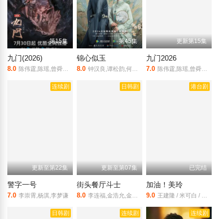
第15集
第45集
更新第15集
九门(2026)
锦心似玉
九门2026
8.0
8.0
7.0
陈伟霆,陈瑶,曾舜晞,王茂蕾,王奕婷,李乃文,释小龙,应灏铭,季肖冰,胡耘豪,徐正溪,章涛,王祖一,刘畅,杨钧丞,杨昊博,陈鸿锦,吴圣麒,林秋楠,扈帷,雷丰瑞
钟汉良,谭松韵,何泓姗,唐晓天,吴冕,方晓莉,颖儿,刘芸,李晟,斓曦,丁洁,孙雪宁,郑好,马柏全,孙佳奇,虞朗,李芸,崔尔康,侯长荣,马少骅,彭杨,傅淼,黄曼,闫勤,强宇,龚珏睿,傅铂涵
陈伟霆,陈瑶,曾舜晞,王茂蕾,王奕婷,李乃文,释小龙,应灏铭,季肖冰,胡耘豪,徐正溪,章涛,王祖一,刘畅,杨钧丞,杨昊博,陈鸿锦,吴圣麒,林秋楠,扈帷,雷丰瑞
连续剧
日韩剧
港台剧
更新至第22集
更新至第07集
已完结
警字一号
街头餐厅斗士
加油！美玲
7.0
8.0
9.0
李崇霄,杨淇,李梦谦
李连福,金浩允,金民成,郑镐泳,宋勋,洪锡天
王建隆 / 米可白 / 庞庸之 / 林雨宣 / 朱蕾安
日韩剧
连续剧
连续剧