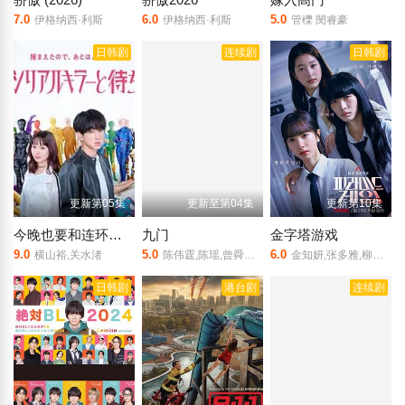
7.0
6.0
5.0
伊格纳西·利斯
伊格纳西·利斯
管櫟 閔睿豪
日韩剧
连续剧
日韩剧
更新第05集
更新至第04集
更新第10集
今晚也要和连环杀手约会
九门
金字塔游戏
9.0
5.0
6.0
横山裕,关水渚
陈伟霆,陈瑶,曾舜晞,王茂蕾,王奕婷,李乃文,释小龙,应灏铭,季肖冰,胡耘豪,徐正溪,章涛,王祖一,刘畅,杨钧丞,杨昊博,陈鸿锦,吴圣麒,林秋楠,扈帷,雷丰瑞
金知妍,张多雅,柳多彬,姜娜延,丁夏潭,申涩琪,河律莉
日韩剧
港台剧
连续剧