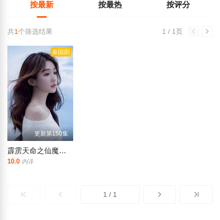
按最新
按最热
按评分
共
1
个筛选结果
1 / 1页
泰国剧
更新第150集
霹雳天命之仙魔鏖锋
10.0
内详
1 / 1