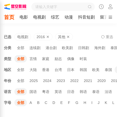
首页
电影
电视剧
综艺
动漫
抖音短剧
留言
已选
电视剧
2016
其他
重
选
分类
全部
连续剧
港台剧
欧美剧
日韩剧
海外剧
泰
类型
全部
言情
家庭
励志
偶像
时装
地区
全部
大陆
香港
台湾
日本
韩国
欧美
泰国
年份
全部
2025
2024
2023
2022
2021
2020
20
语言
全部
国语
粤语
英语
日语
韩语
泰语
法语
字母
全部
A
B
C
D
E
F
G
H
I
J
K
L