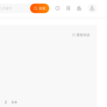
搜索
重
新筛
选
Z
0-9