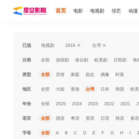
首页
电影
电视剧
综艺
动漫
已选
电视剧
2016
台湾
分类
全部
连续剧
港台剧
欧美剧
日韩剧
海
类型
全部
言情
家庭
励志
偶像
时装
地区
全部
大陆
香港
台湾
日本
韩国
欧美
年份
全部
2025
2024
2023
2022
2021
2
语言
全部
国语
粤语
英语
日语
韩语
泰语
字母
全部
A
B
C
D
E
F
G
H
I
J