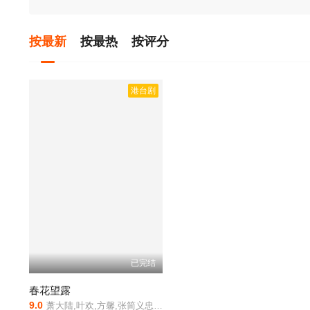
按最新
按最热
按评分
港台剧
已完结
春花望露
9.0
萧大陆,叶欢,方馨,张简义忠,楚宣