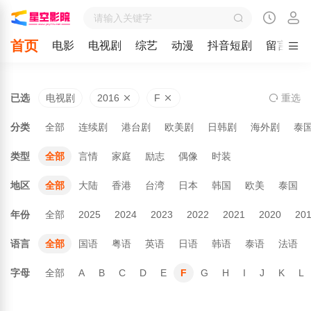
首页
电影
电视剧
综艺
动漫
抖音短剧
留言
已选
电视剧
2016
F
重
选
分类
全部
连续剧
港台剧
欧美剧
日韩剧
海外剧
泰
类型
全部
言情
家庭
励志
偶像
时装
地区
全部
大陆
香港
台湾
日本
韩国
欧美
泰国
年份
全部
2025
2024
2023
2022
2021
2020
20
语言
全部
国语
粤语
英语
日语
韩语
泰语
法语
字母
全部
A
B
C
D
E
F
G
H
I
J
K
L