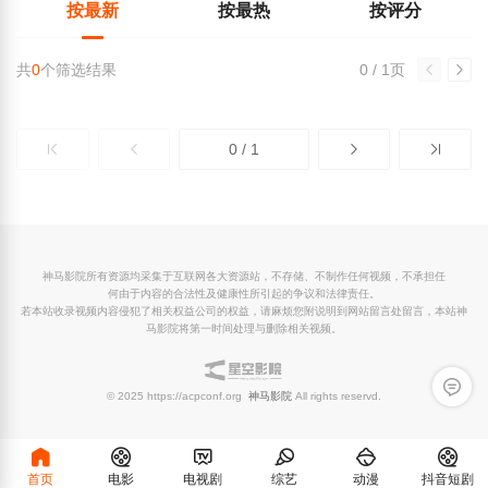
按最新
按最热
按评分
共
0
个筛选结果
0 / 1页
0 / 1
神马影院所有资源均采集于互联网各大资源站，不存储、不制作任何视频，不承担任
何由于内容的合法性及健康性所引起的争议和法律责任。
若本站收录视频内容侵犯了相关权益公司的权益，请麻烦您附说明到网站留言处留言，本站神
马影院将第一时间处理与删除相关视频。
留言反
© 2025 https://acpconf.org
神马影院
All rights reservd.
首页
电影
电视剧
综艺
动漫
抖音短剧