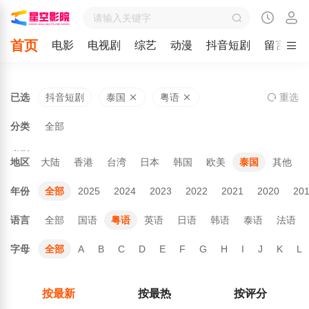
首页
电影
电视剧
综艺
动漫
抖音短剧
留言
已选
抖音短剧
泰国
粤语
重
选
分类
全部
类型
全部
地区
大陆
香港
台湾
日本
韩国
欧美
泰国
其他
年份
全部
2025
2024
2023
2022
2021
2020
20
语言
全部
国语
粤语
英语
日语
韩语
泰语
法语
字母
全部
A
B
C
D
E
F
G
H
I
J
K
L
按最新
按最热
按评分