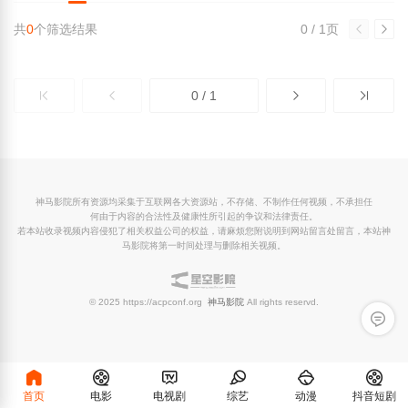
共
0
个筛选结果
0 / 1页
0 / 1
神马影院所有资源均采集于互联网各大资源站，不存储、不制作任何视频，不承担任
何由于内容的合法性及健康性所引起的争议和法律责任。
若本站收录视频内容侵犯了相关权益公司的权益，请麻烦您附说明到网站留言处留言，本站神
马影院将第一时间处理与删除相关视频。
© 2025 https://acpconf.org
神马影院
All rights reservd.
留言反
首页
电影
电视剧
综艺
动漫
抖音短剧