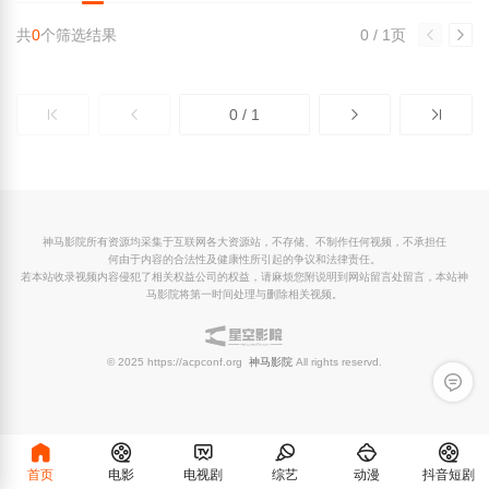
共
0
个筛选结果
0 / 1页
0 / 1
神马影院所有资源均采集于互联网各大资源站，不存储、不制作任何视频，不承担任
何由于内容的合法性及健康性所引起的争议和法律责任。
若本站收录视频内容侵犯了相关权益公司的权益，请麻烦您附说明到网站留言处留言，本站神
马影院将第一时间处理与删除相关视频。
© 2025 https://acpconf.org
神马影院
All rights reservd.
留言反
首页
电影
电视剧
综艺
动漫
抖音短剧