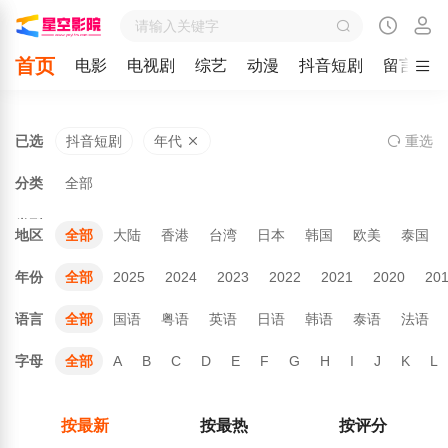
首页
电影
电视剧
综艺
动漫
抖音短剧
留言
已选
抖音短剧
年代
重
选
分类
全部
类型
地区
全部
大陆
香港
台湾
日本
韩国
欧美
泰国
年份
全部
2025
2024
2023
2022
2021
2020
20
语言
全部
国语
粤语
英语
日语
韩语
泰语
法语
字母
全部
A
B
C
D
E
F
G
H
I
J
K
L
按最新
按最热
按评分