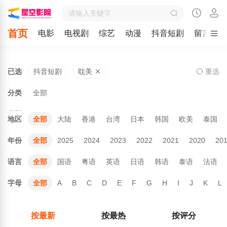
首页
电影
电视剧
综艺
动漫
抖音短剧
留言
已选
抖音短剧
耽美
重
选
分类
全部
类型
地区
全部
大陆
香港
台湾
日本
韩国
欧美
泰国
年份
全部
2025
2024
2023
2022
2021
2020
20
语言
全部
国语
粤语
英语
日语
韩语
泰语
法语
字母
全部
A
B
C
D
E
F
G
H
I
J
K
L
按最新
按最热
按评分