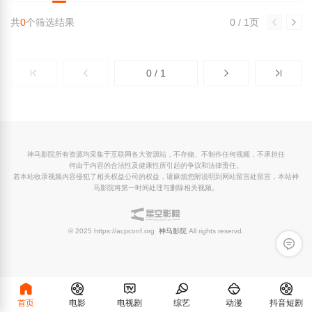
共
0
个筛选结果
0 / 1页
0 / 1
神马影院所有资源均采集于互联网各大资源站，不存储、不制作任何视频，不承担任
何由于内容的合法性及健康性所引起的争议和法律责任。
若本站收录视频内容侵犯了相关权益公司的权益，请麻烦您附说明到网站留言处留言，本站神
马影院将第一时间处理与删除相关视频。
© 2025 https://acpconf.org
神马影院
All rights reservd.
留言反
首页
电影
电视剧
综艺
动漫
抖音短剧