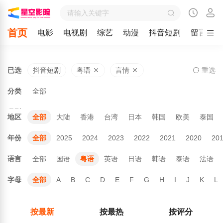
首页
电影
电视剧
综艺
动漫
抖音短剧
留言
已选
抖音短剧
粤语
言情
重
选
分类
全部
类型
地区
全部
大陆
香港
台湾
日本
韩国
欧美
泰国
年份
全部
2025
2024
2023
2022
2021
2020
20
语言
全部
国语
粤语
英语
日语
韩语
泰语
法语
字母
全部
A
B
C
D
E
F
G
H
I
J
K
L
按最新
按最热
按评分