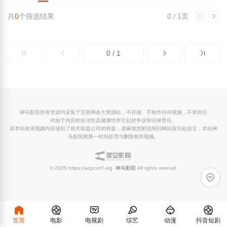
共
0
个筛选结果
0 / 1页
0 / 1
神马影院所有资源均采集于互联网各大资源站，不存储、不制作任何视频，不承担任
何由于内容的合法性及健康性所引起的争议和法律责任。
若本站收录视频内容侵犯了相关权益公司的权益，请麻烦您附说明到网站留言处留言，本站神
马影院将第一时间处理与删除相关视频。
© 2025 https://acpconf.org
神马影院
All rights reservd.
留言反
首页
电影
电视剧
综艺
动漫
抖音短剧