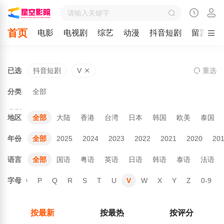
首页
电影
电视剧
综艺
动漫
抖音短剧
留言
已选
抖音短剧
V
重
选
分类
全部
类型
地区
全部
大陆
香港
台湾
日本
韩国
欧美
泰国
年份
全部
2025
2024
2023
2022
2021
2020
20
语言
全部
国语
粤语
英语
日语
韩语
泰语
法语
N
字母
O
P
Q
R
S
T
U
V
W
X
Y
Z
0-9
按最新
按最热
按评分