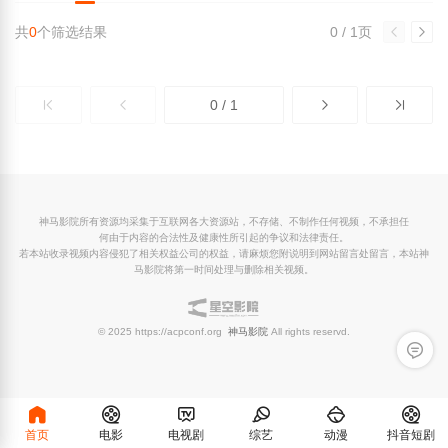
共
0
个筛选结果
0 / 1页
0 / 1
神马影院所有资源均采集于互联网各大资源站，不存储、不制作任何视频，不承担任
何由于内容的合法性及健康性所引起的争议和法律责任。
若本站收录视频内容侵犯了相关权益公司的权益，请麻烦您附说明到网站留言处留言，本站神
马影院将第一时间处理与删除相关视频。
© 2025 https://acpconf.org
神马影院
All rights reservd.
留言反
首页
电影
电视剧
综艺
动漫
抖音短剧