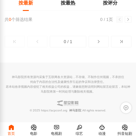
按最新
按最热
按评分
共
0
个筛选结果
0 / 1页
0 / 1
神马影院所有资源均采集于互联网各大资源站，不存储、不制作任何视频，不承担任
何由于内容的合法性及健康性所引起的争议和法律责任。
若本站收录视频内容侵犯了相关权益公司的权益，请麻烦您附说明到网站留言处留言，本站神
马影院将第一时间处理与删除相关视频。
留言反
© 2025 https://acpconf.org
神马影院
All rights reservd.
首页
电影
电视剧
综艺
动漫
抖音短剧