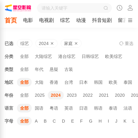
首页
电影
电视剧
综艺
动漫
抖音短剧
留言
已选
综艺
2024
家庭
重
选
分类
全部
大陆综艺
港台综艺
日韩综艺
欧美综艺
类型
全部
年代
悬疑
古装
地区
全部
大陆
香港
台湾
日本
韩国
欧美
泰国
年份
全部
2025
2024
2023
2022
2021
2020
20
语言
全部
国语
粤语
英语
日语
韩语
泰语
法语
字母
全部
A
B
C
D
E
F
G
H
I
J
K
L