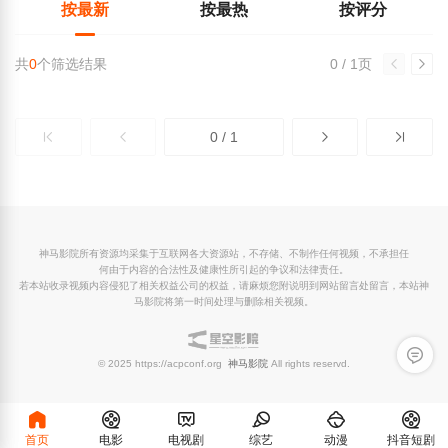
按最新
按最热
按评分
共
0
个筛选结果
0 / 1页
0 / 1
神马影院所有资源均采集于互联网各大资源站，不存储、不制作任何视频，不承担任
何由于内容的合法性及健康性所引起的争议和法律责任。
若本站收录视频内容侵犯了相关权益公司的权益，请麻烦您附说明到网站留言处留言，本站神
马影院将第一时间处理与删除相关视频。
留言反
© 2025 https://acpconf.org
神马影院
All rights reservd.
首页
电影
电视剧
综艺
动漫
抖音短剧