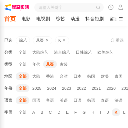
首页
电影
电视剧
综艺
动漫
抖音短剧
留言
已选
综艺
悬疑
K
重
选
分类
全部
大陆综艺
港台综艺
日韩综艺
欧美综艺
类型
全部
年代
悬疑
古装
地区
全部
大陆
香港
台湾
日本
韩国
欧美
泰国
年份
全部
2025
2024
2023
2022
2021
2020
20
语言
全部
国语
粤语
英语
日语
韩语
泰语
法语
字母
全部
A
B
C
D
E
F
G
H
I
J
K
L