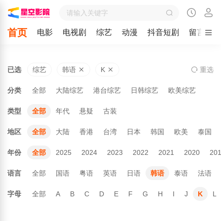
首页
电影
电视剧
综艺
动漫
抖音短剧
留言
已选
综艺
韩语
K
重
选
分类
全部
大陆综艺
港台综艺
日韩综艺
欧美综艺
类型
全部
年代
悬疑
古装
地区
全部
大陆
香港
台湾
日本
韩国
欧美
泰国
年份
全部
2025
2024
2023
2022
2021
2020
20
语言
全部
国语
粤语
英语
日语
韩语
泰语
法语
字母
全部
A
B
C
D
E
F
G
H
I
J
K
L