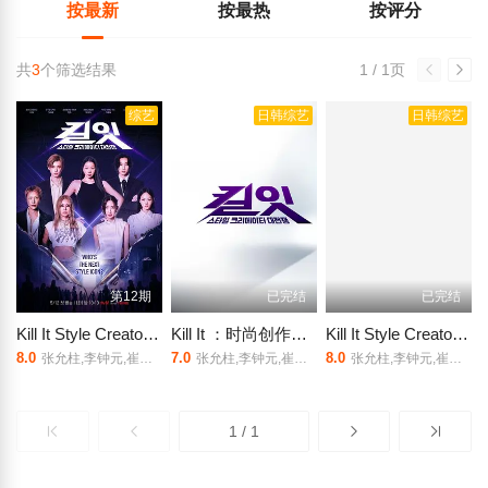
按最新
按最热
按评分
共
3
个筛选结果
1 / 1页
综艺
日韩综艺
日韩综艺
第12期
已完结
已完结
Kill It Style Creator War
Kill It ：时尚创作者之战
Kill It Style Creator War
8.0
7.0
8.0
张允柱,李钟元,崔然竣,车正元,池贤静,安雅琳,양갱
张允柱,李钟元,崔然竣,车贞媛,崔美娜秀,北泽舞悠,郑丽雅,成田爱纯
张允柱,李钟元,崔然竣,车正元,池贤静,安雅琳,양갱
1 / 1