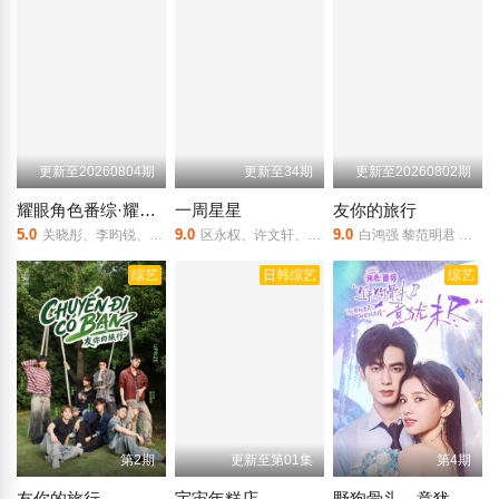
更新至20260804期
更新至34期
更新至20260802期
耀眼角色番综·耀眼一夏
一周星星
友你的旅行
5.0
9.0
9.0
关晓彤、李昀锐、毛俊杰、边天扬、王翰闻、高秋梓
区永权、许文轩、王镇泉
白鸿强 黎范明君 谢黄隆 黎维麟 邓德维 阮林英 阮清福元 庄法 黄程晞 战杰乐
综艺
日韩综艺
综艺
第2期
更新至第01集
第4期
友你的旅行
宇宙年糕店
野狗骨头，意犹未尽