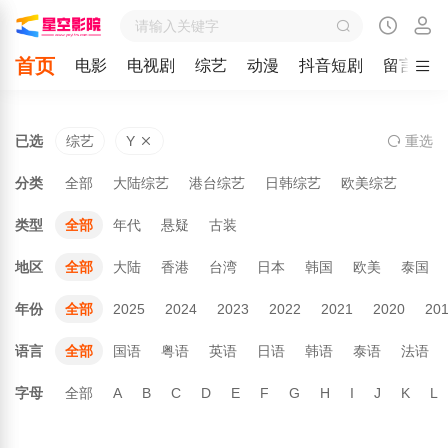
首页
电影
电视剧
综艺
动漫
抖音短剧
留言
已选
综艺
Y
重
选
分类
全部
大陆综艺
港台综艺
日韩综艺
欧美综艺
类型
全部
年代
悬疑
古装
地区
全部
大陆
香港
台湾
日本
韩国
欧美
泰国
年份
全部
2025
2024
2023
2022
2021
2020
20
语言
全部
国语
粤语
英语
日语
韩语
泰语
法语
字母
全部
A
B
C
D
E
F
G
H
I
J
K
L