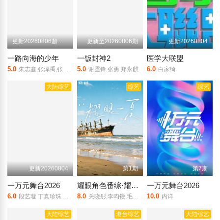
更新20260806超前加更
更新至20260806期
更新20260804
一路向海的少年
一饭封神2
医学大联盟
5.0
5.0
6.0
朱志鑫,张泽禹,张极,左航,苏新皓,陆虎,李飞,阎鹤祥
谢霆锋 张勇 郑永麒
白家绮
大陆综艺
综艺
综艺
更新20260804
第1期
第7期
一万元舞台2026
耀眼角色番综·耀眼一夏
一万元舞台2026
6.0
8.0
10.0
段艺璇 丁真珍珠 戴萌
关晓彤,李昀锐,毛俊杰,边天扬
内详
大陆综艺
港台综艺
大陆综艺