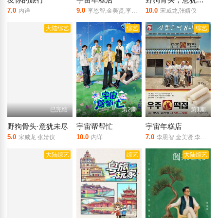
7.0
9.0
10.0
内详
李恩智,金美贤,李泳知,安宥真
宋威龙,张婧仪
大陆综艺
综艺
综艺
已完结
第2期
第1期
野狗骨头·意犹未尽
宇宙帮帮忙
宇宙年糕店
5.0
10.0
7.0
宋威龙 张婧仪
内详
李恩智,金美贤,李泳知,安宥真
大陆综艺
综艺
大陆综艺