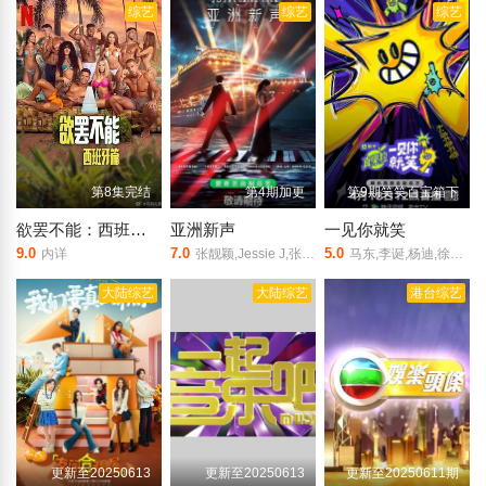
综艺
综艺
综艺
第8集完结
第4期加更
第9期笑笑百宝箱下
欲罢不能：西班牙篇
亚洲新声
一见你就笑
9.0
7.0
5.0
内详
张靓颖,Jessie J,张信哲
马东,李诞,杨迪,徐志胜,酷藤,石凯,杨超越,王玉雯,祝绪丹,黄子弘凡,田嘉瑞,包上恩,沙一汀
大陆综艺
大陆综艺
港台综艺
更新至20250613
更新至20250613
更新至20250611期