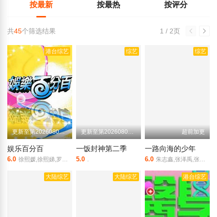
按最新
按最热
按评分
共
45
个筛选结果
1 / 2页
港台综艺
综艺
综艺
更新至第20260806期
更新至第20260806期
超前加更
娱乐百分百
一饭封神第二季
一路向海的少年
6.0
5.0
6.0
徐熙媛,徐熙娣,罗志祥,黄鸿升,简恺乐,敖犬,廖威廉
.
朱志鑫,张泽禹,张极,左航,苏新皓,陆虎,李飞,阎鹤祥
大陆综艺
大陆综艺
港台综艺