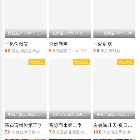
更新至20250713(第13期后台彩蛋)
更新至20250712(第8期加更)
更新至20250708
一见你就笑
亚洲新声
一站到底
8.0
5.0
6.0
杨迪,杨超越,徐志胜,祝绪丹,陈鑫昊,田嘉瑞,李诞,黄子弘凡
张靓颖,Jessie,J,张信哲
李好,郭晓敏
大陆综艺
大陆综艺
大陆综艺
更新至20250623(第10期下)
更新至20250619(音你派对)
更新至20250615(第3期)
演员请就位第三季
音你而来第二季
友有游几天·夏日限定
7.0
7.0
10.0
陈凯歌,章子怡,伊莎贝尔·于佩尔,吴镇宇,王志飞,王丽云,惠英红,杨晓培,刘梓晨,杨子,蒋依依,徐开骋,姚笛,张嘉元,金巧巧,佟晨洁,卜冠今,嵇嘉禾,戴向宇,刘家祎,许佳琪,李茂,廖慧佳,白凯南,吕星辰,曹斐然,方力申,高梓淇
张震岳,张碧晨,武艺,王琳凯,欧阳娜娜,王赫野,陈卓璇
郭文韬,齐思钧,罗予彤,何运晨,曹恩齐,李晋晔