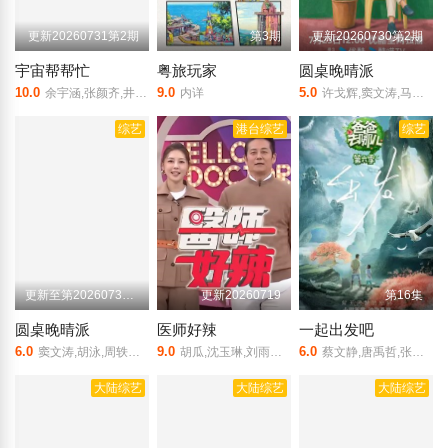
更新20260731第2期
第3期
更新20260730第2期
宇宙帮帮忙
粤旅玩家
圆桌晚晴派
10.0
9.0
5.0
余宇涵,张颜齐,井胧,丁真珍珠
内详
许戈辉,窦文涛,马家辉,周轶君,胡泳,景军
综艺
港台综艺
综艺
更新至第20260730期
更新20260719
第16集
圆桌晚晴派
医师好辣
一起出发吧
6.0
9.0
6.0
窦文涛,胡泳,周轶君,马家辉,景军,许戈辉
胡瓜,沈玉琳,刘雨柔,杨千霈,王俐人,何妤玟,殷琦,林睿君,王尹平
蔡文静,唐禹哲,张远,伯远,张颜齐,乃万,段奥娟,李俊濠,樊凯杰,胡连馨,周密
大陆综艺
大陆综艺
大陆综艺