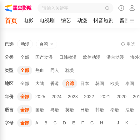
首页
电影
电视剧
综艺
动漫
抖音短剧
留言
已选
动漫
台湾
重
选
分类
全部
国产动漫
日韩动漫
欧美动漫
港台动漫
海外
类型
全部
热血
同人
耽美
地区
全部
大陆
香港
台湾
日本
韩国
欧美
泰国
年份
全部
2025
2024
2023
2022
2021
2020
20
语言
全部
国语
粤语
英语
日语
韩语
泰语
法语
字母
全部
A
B
C
D
E
F
G
H
I
J
K
L