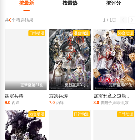
按最新
按最热
按评分
共
6
个筛选结果
1 / 1页
日韩动漫
港台动漫
港台动漫
更新至第31集
更新至第31集
更新至第09集
霹雳兵涛
霹雳兵涛
霹雳邪章之道劫龙战
9.0
7.0
8.0
内详
内详
青阳子,剑非道,寂无初,太玄封羲,天下式,静涛君
港台动漫
日韩动漫
日韩动漫