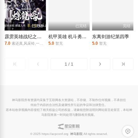
已完结
已完结
完结
霹雳英雄战纪之蝶龙之乱
机甲英雄 机斗勇者 第二季日语
东离剑游纪第四季
7.0
5.0
5.0
素还真,风采铃,一页书
暂无
暂无
1 / 1
神马影院所有资源均采集于互联网各大资源站，不存储、不制作任何视频，不承担任
何由于内容的合法性及健康性所引起的争议和法律责任。
若本站收录视频内容侵犯了相关权益公司的权益，请麻烦您附说明到网站留言处留言，本站神
马影院将第一时间处理与删除相关视频。
留言反
© 2025 https://acpconf.org
神马影院
All rights reservd.