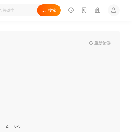
搜索
重
新筛
选
Z
0-9