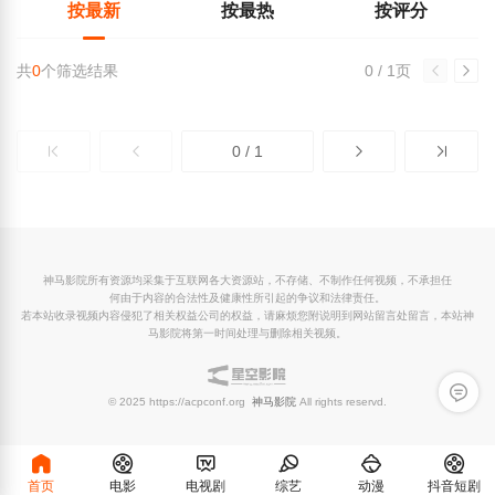
按最新
按最热
按评分
共
0
个筛选结果
0 / 1页
0 / 1
神马影院所有资源均采集于互联网各大资源站，不存储、不制作任何视频，不承担任
何由于内容的合法性及健康性所引起的争议和法律责任。
若本站收录视频内容侵犯了相关权益公司的权益，请麻烦您附说明到网站留言处留言，本站神
马影院将第一时间处理与删除相关视频。
留言反
© 2025 https://acpconf.org
神马影院
All rights reservd.
首页
电影
电视剧
综艺
动漫
抖音短剧