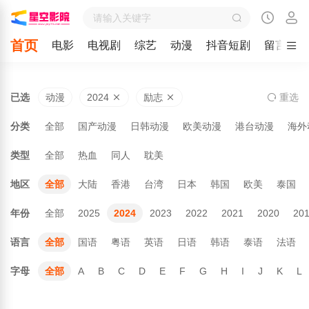
首页
电影
电视剧
综艺
动漫
抖音短剧
留言
已选
动漫
2024
励志
重
选
分类
全部
国产动漫
日韩动漫
欧美动漫
港台动漫
海外
类型
全部
热血
同人
耽美
地区
全部
大陆
香港
台湾
日本
韩国
欧美
泰国
年份
全部
2025
2024
2023
2022
2021
2020
20
语言
全部
国语
粤语
英语
日语
韩语
泰语
法语
字母
全部
A
B
C
D
E
F
G
H
I
J
K
L