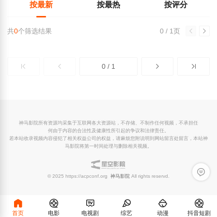
按最新
按最热
按评分
共
0
个筛选结果
0 / 1页
0 / 1
神马影院所有资源均采集于互联网各大资源站，不存储、不制作任何视频，不承担任
何由于内容的合法性及健康性所引起的争议和法律责任。
若本站收录视频内容侵犯了相关权益公司的权益，请麻烦您附说明到网站留言处留言，本站神
马影院将第一时间处理与删除相关视频。
留言反
© 2025 https://acpconf.org
神马影院
All rights reservd.
首页
电影
电视剧
综艺
动漫
抖音短剧