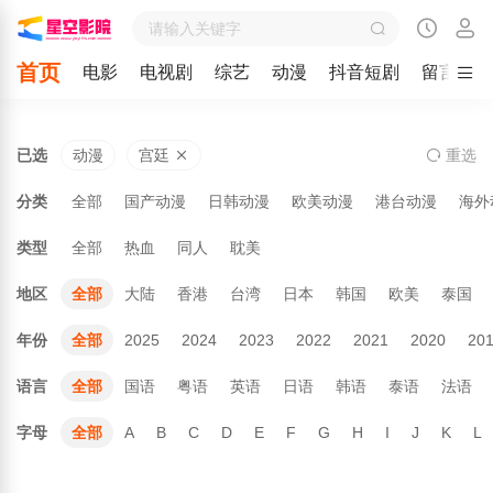
首页
电影
电视剧
综艺
动漫
抖音短剧
留言
已选
动漫
宫廷
重
选
分类
全部
国产动漫
日韩动漫
欧美动漫
港台动漫
海外
类型
全部
热血
同人
耽美
地区
全部
大陆
香港
台湾
日本
韩国
欧美
泰国
年份
全部
2025
2024
2023
2022
2021
2020
20
语言
全部
国语
粤语
英语
日语
韩语
泰语
法语
字母
全部
A
B
C
D
E
F
G
H
I
J
K
L