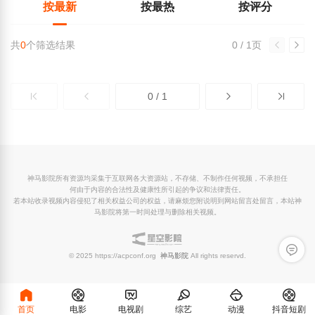
按最新
按最热
按评分
共
0
个筛选结果
0 / 1页
0 / 1
神马影院所有资源均采集于互联网各大资源站，不存储、不制作任何视频，不承担任
何由于内容的合法性及健康性所引起的争议和法律责任。
若本站收录视频内容侵犯了相关权益公司的权益，请麻烦您附说明到网站留言处留言，本站神
马影院将第一时间处理与删除相关视频。
留言反
© 2025 https://acpconf.org
神马影院
All rights reservd.
首页
电影
电视剧
综艺
动漫
抖音短剧