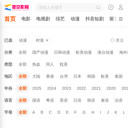
首页
电影
电视剧
综艺
动漫
抖音短剧
留言
已选
动漫
时装
重
选
分类
全部
国产动漫
日韩动漫
欧美动漫
港台动漫
海外
类型
全部
热血
同人
耽美
地区
全部
大陆
香港
台湾
日本
韩国
欧美
泰国
年份
全部
2025
2024
2023
2022
2021
2020
20
语言
全部
国语
粤语
英语
日语
韩语
泰语
法语
字母
全部
A
B
C
D
E
F
G
H
I
J
K
L