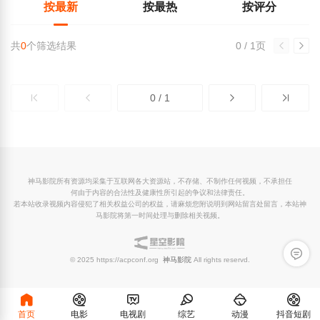
按最新
按最热
按评分
共
0
个筛选结果
0 / 1页
0 / 1
神马影院所有资源均采集于互联网各大资源站，不存储、不制作任何视频，不承担任
何由于内容的合法性及健康性所引起的争议和法律责任。
若本站收录视频内容侵犯了相关权益公司的权益，请麻烦您附说明到网站留言处留言，本站神
马影院将第一时间处理与删除相关视频。
留言反
© 2025 https://acpconf.org
神马影院
All rights reservd.
首页
电影
电视剧
综艺
动漫
抖音短剧