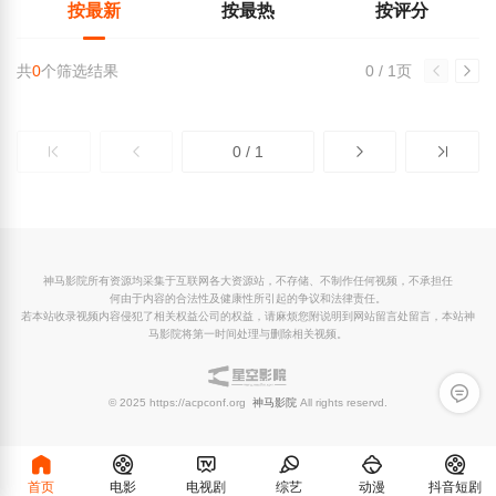
按最新
按最热
按评分
共
0
个筛选结果
0 / 1页
0 / 1
神马影院所有资源均采集于互联网各大资源站，不存储、不制作任何视频，不承担任
何由于内容的合法性及健康性所引起的争议和法律责任。
若本站收录视频内容侵犯了相关权益公司的权益，请麻烦您附说明到网站留言处留言，本站神
马影院将第一时间处理与删除相关视频。
留言反
© 2025 https://acpconf.org
神马影院
All rights reservd.
首页
电影
电视剧
综艺
动漫
抖音短剧