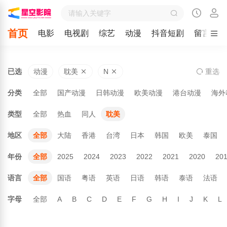
首页
电影
电视剧
综艺
动漫
抖音短剧
留言
已选
动漫
耽美
N
重
选
分类
全部
国产动漫
日韩动漫
欧美动漫
港台动漫
海外
类型
全部
热血
同人
耽美
地区
全部
大陆
香港
台湾
日本
韩国
欧美
泰国
年份
全部
2025
2024
2023
2022
2021
2020
20
语言
全部
国语
粤语
英语
日语
韩语
泰语
法语
字母
全部
A
B
C
D
E
F
G
H
I
J
K
L