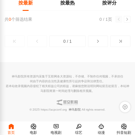
按最新
按最热
按评分
共
0
个筛选结果
0 / 1页
0 / 1
神马影院所有资源均采集于互联网各大资源站，不存储、不制作任何视频，不承担任
何由于内容的合法性及健康性所引起的争议和法律责任。
若本站收录视频内容侵犯了相关权益公司的权益，请麻烦您附说明到网站留言处留言，本站神
马影院将第一时间处理与删除相关视频。
留言反
© 2025 https://acpconf.org
神马影院
All rights reservd.
首页
电影
电视剧
综艺
动漫
抖音短剧