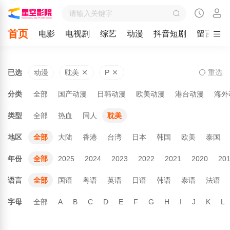
首页
电影
电视剧
综艺
动漫
抖音短剧
留言
已选
动漫
耽美
P
重
选
分类
全部
国产动漫
日韩动漫
欧美动漫
港台动漫
海外
类型
全部
热血
同人
耽美
地区
全部
大陆
香港
台湾
日本
韩国
欧美
泰国
年份
全部
2025
2024
2023
2022
2021
2020
20
语言
全部
国语
粤语
英语
日语
韩语
泰语
法语
字母
全部
A
B
C
D
E
F
G
H
I
J
K
L