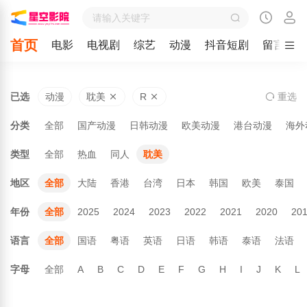
首页
电影
电视剧
综艺
动漫
抖音短剧
留言
已选
动漫
耽美
R
重
选
分类
全部
国产动漫
日韩动漫
欧美动漫
港台动漫
海外
类型
全部
热血
同人
耽美
地区
全部
大陆
香港
台湾
日本
韩国
欧美
泰国
年份
全部
2025
2024
2023
2022
2021
2020
20
语言
全部
国语
粤语
英语
日语
韩语
泰语
法语
字母
全部
A
B
C
D
E
F
G
H
I
J
K
L