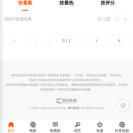
按最新
按最热
按评分
共
0
个筛选结果
0 / 1页
0 / 1
神马影院所有资源均采集于互联网各大资源站，不存储、不制作任何视频，不承担任
何由于内容的合法性及健康性所引起的争议和法律责任。
若本站收录视频内容侵犯了相关权益公司的权益，请麻烦您附说明到网站留言处留言，本站神
马影院将第一时间处理与删除相关视频。
留言反
© 2025 https://acpconf.org
神马影院
All rights reservd.
首页
电影
电视剧
综艺
动漫
抖音短剧