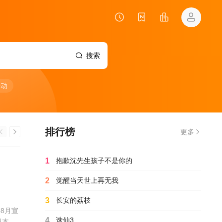
搜索
行动
排行榜
更多
1
抱歉沈先生孩子不是你的
2
觉醒当天世上再无我
3
长安的荔枝
年8月宣
4
诛仙3
日本的