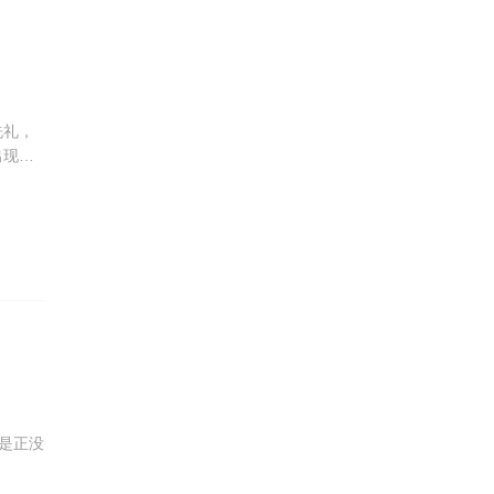
洗礼，
出现的
尤丽
据武论
是正没