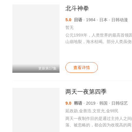
北斗神拳
5.0
日语
· 1984 · 日本 · 日韩动漫
暂无
公元199X年，人类世界的最高首
山崩地裂，海水枯竭。部分人类虽侥
地方，必现乱事”。身上有七处伤疤
娅。一路上艰难险阻不断，各路强手
尊、原哲夫的同名漫画改编。
查看详情
更新第17集
两天一夜第四季
9.0
韩语
· 2019 · 韩国 · 日韩综艺
延政勋,金善浩,文世允,金钟民
两天一夜制作目的是通过主持人之间
落、被忽略的，都会因为收视高的两