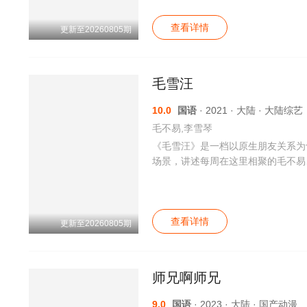
山的女人，希望你们在以后的路上继
查看详情
更新至20260805期
毛雪汪
10.0
国语
· 2021 · 大陆 · 大陆综艺
毛不易,李雪琴
《毛雪汪》是一档以原生朋友关系为
场景，讲述每周在这里相聚的毛不易
当下年轻人丰富的青春生活和精神世
和情绪上的健康疗愈。
查看详情
更新至20260805期
师兄啊师兄
9.0
国语
· 2023 · 大陆 · 国产动漫