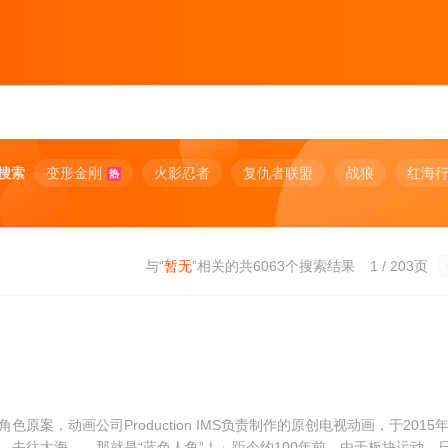
搜索
变形金刚
火影忍者
复仇者联盟
战狼
红海
热
与“
暂无
”相关的共
6063
个搜索结果
1 / 203页
案，动画公司Production IMS负责制作的原创电视动画，于2015
，去往大海——那就是“蓝色人鱼”！」距今约100年前，由于板块运动，