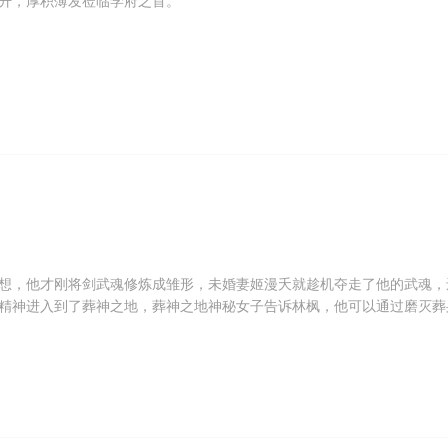
升，厚积薄发莅临学府之首。
想，他才刚将剑武魂修炼成雏形，未婚妻姬漫夭就趁机夺走了他的武魂，
精神进入到了葬神之地，葬神之地神秘女子告诉林枫，他可以通过磨灭葬
。 现实世界，原本是林家大少爷的林枫因为失去了剑武魂，从而不再受
林枫的妹妹林香儿生病，他们都不愿意出手帮助分毫，直到林枫使用从葬
林宇宏，林家的人才对林枫的态度有所改观。 另外一边，林枫因为没能
自己决斗的秦骁。秦骁乃是秦家大长老的孙子，并且一直受到长老们的宠
们一怒之下，跑到了林家府邸，要求林家将林枫双手奉上