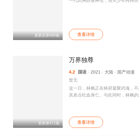
一代武神跌落神坛，浴火少年冉冉而
查看详情
更新至第680集
万界独尊
4.2
国语
· 2021 · 大陆 · 国产动漫
暂无
这一日，林枫正在林府凝聚武魂，不
其差点吐血身亡。与此同时，林枫的
的古神，获得庞大的武道力量跟知识
们的尊重，他们处处针对林枫，就连
获得到的力量打败了黄阶武魂的强者
控制最新得到的力量，杀死了正在跟
查看详情
更新第471集
今秦骁被害，秦家长老自是不甘，他