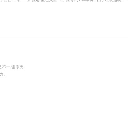
全国土而接连建成的水上都市不知何时成为了海上都市，随着连结它们的
。由此，工作的女性进出海上、守护海洋安全的职业“蓝色人鱼”成为了女
友的岬明乃和知名萌香，和拥有“成为蓝色人鱼”这一目标的伙伴们一起，
威,不一,谢添天
力。