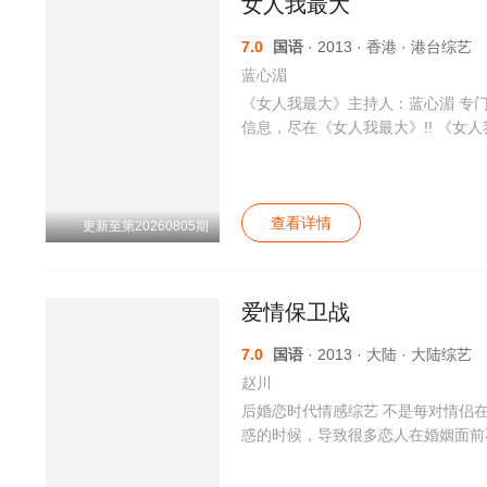
女人我最大
7.0
国语
· 2013 · 香港 · 港台综艺
蓝心湄
《女人我最大》主持人：蓝心湄 专门
信息，尽在《女人我最大》!! 《
暗沉；专门解决女性情欲困扰，提
惊人的语言，夸张的动作总让人忍俊
查看详情
更新至第20260805期
爱情保卫战
7.0
国语
· 2013 · 大陆 · 大陆综艺
赵川
后婚恋时代情感综艺 不是每对情侣
惑的时候，导致很多恋人在婚姻面前
情感综艺新版块《爱情保卫战》。 
题面前我们选择的不是逃避，而是勇