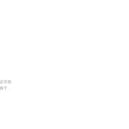
还导致
身于此
到家仆
神之地
很好得
爱，如