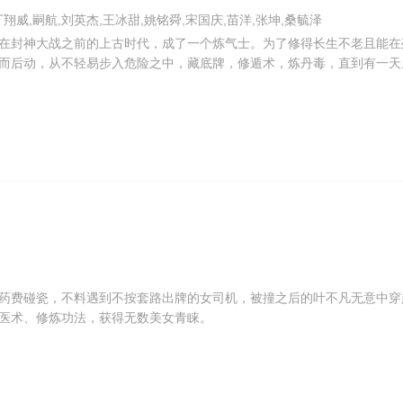
丁翔威,嗣航,刘英杰,王冰甜,姚铭舜,宋国庆,苗洋,张坤,桑毓泽
在封神大战之前的上古时代，成了一个炼气士。为了修得长生不老且能在
而后动，从不轻易步入危险之中，藏底牌，修遁术，炼丹毒，直到有一天
药费碰瓷，不料遇到不按套路出牌的女司机，被撞之后的叶不凡无意中穿
医术、修炼功法，获得无数美女青睐。