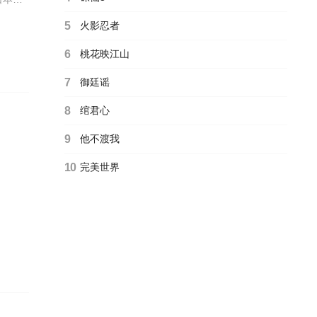
航路增
5
火影忍者
学生们
进入了
6
桃花映江山
7
御廷谣
8
绾君心
9
他不渡我
10
完美世界