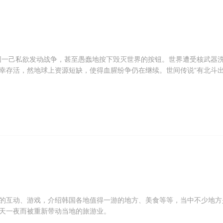
领因一己私欲发动战争，甚至愚蠢地按下毁灭世界的按钮。世界遭受核武器
幸存活，然地球上资源短缺，使得血腥纷争仍在继续。世间传说“有北斗
、北斗密宗神拳继承者健四郎孤独行走在干涸的大地上，寻找心爱的女人
如云，健四郎在宿命的引领下一次次穿越充斥血雨腥风的生死屠场……根
的互动、游戏，介绍韩国各地值得一游的地方、美食等等，当中不少地方
天一夜而被重新带动当地的旅游业。