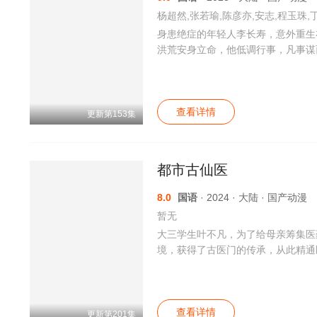
杨超然,张若瑜,陈彦亦,安志,程玉珠,
身患绝症的年轻人李长寿，意外重生
洪荒安身立命，他低调行事，凡事谋
查看详情
更新第153集
都市古仙医
8.0
国语
· 2024 · 大陆 · 国产动漫
暂无
大三学生叶不凡，为了给母亲筹集医
境，获得了古医门的传承，从此精通
查看详情
更新第201集