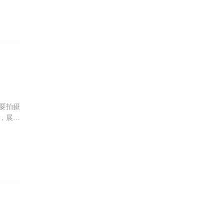
要拍摄
，展现
来陪伴