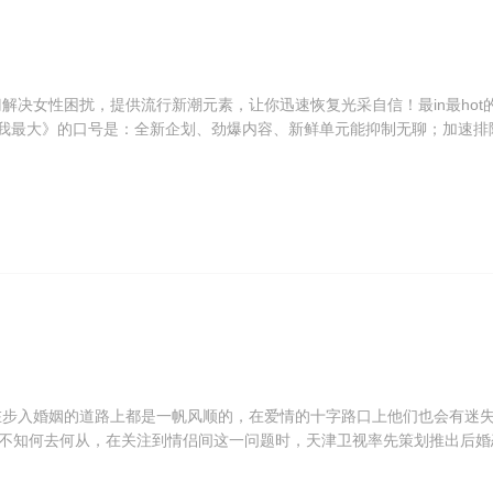
解决女性困扰，提供流行新潮元素，让你迅速恢复光采自信！最in最hot
女人我最大》的口号是：全新企划、劲爆内容、新鲜单元能抑制无聊；加速排
供流行新潮元素，让你迅速恢复光采自信。 主持人是人称麻辣女王的蓝
不禁。
在步入婚姻的道路上都是一帆风顺的，在爱情的十字路口上他们也会有迷
不知何去何从，在关注到情侣间这一问题时，天津卫视率先策划推出后婚
以保卫爱情为目的 在爱情的路上似乎每一对情侣都会面临或多或少的问题
敢的面对，今晚的主人公勇敢的面对了父母的反对，王梅一个为了爱的男