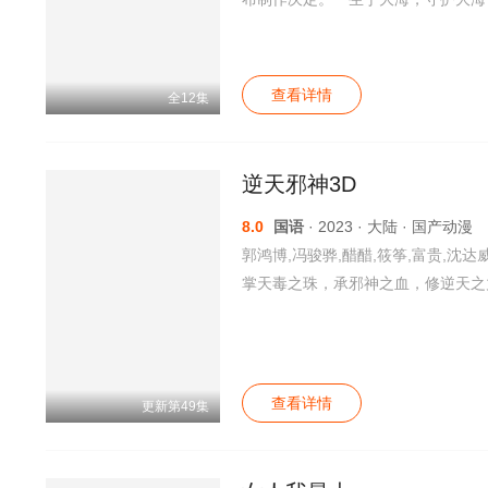
大部分国土被水淹没而消失。为了保
大，需要更多的人员来保护海洋安全
憧憬的存在。在这样的时代，幼时好
横须贺的海洋高中学习。
查看详情
全12集
逆天邪神3D
8.0
国语
· 2023 · 大陆 · 国产动漫
郭鸿博,冯骏骅,醋醋,筱筝,富贵,沈达
掌天毒之珠，承邪神之血，修逆天之
查看详情
更新第49集