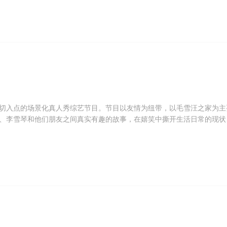
续努力，大家继续期待吧！我们会为您继续去关注他们爱情路上的故事！
切入点的场景化真人秀综艺节目。节目以友情为纽带，以毛雪汪之家为主
、李雪琴和他们朋友之间真实有趣的故事，在嬉笑中撕开生活日常的现状
界，记录真实的成长。节目常年周更播出，为城市中努力打拼的年轻人带