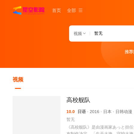
首页
全部
视频
推荐
视频
高校舰队
10.0
日语
· 2016 · 日本 · 日韩动漫
暂无
《高校舰队》是由漫画家あっと担任角色原
布制作决定。「生于大海，守护大海