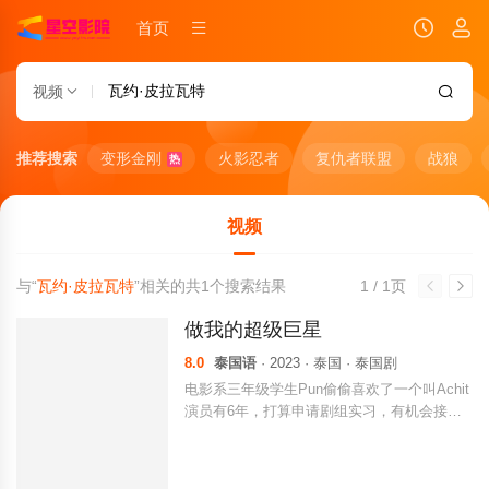
首页
视频
推荐搜索
变形金刚
火影忍者
复仇者联盟
战狼
热
视频
与“
瓦约·皮拉瓦特
”相关的共
1
个搜索结果
1 / 1页
做我的超级巨星
8.0
泰国语
· 2023 · 泰国 · 泰国剧
电影系三年级学生Pun偷偷喜欢了一个叫Achit
演员有6年，打算申请剧组实习，有机会接近A
chit。Pun时来运转，实习第一天因为经济人
的车坏了，Pun自愿驾驶摩托车及时送Achit去
参加活动。