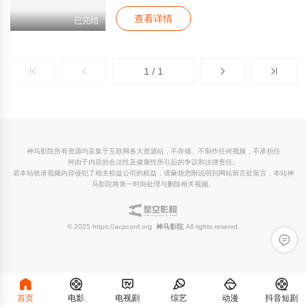
查看详情
已完结
1 / 1
神马影院所有资源均采集于互联网各大资源站，不存储、不制作任何视频，不承担任
何由于内容的合法性及健康性所引起的争议和法律责任。
若本站收录视频内容侵犯了相关权益公司的权益，请麻烦您附说明到网站留言处留言，本站神
马影院将第一时间处理与删除相关视频。
© 2025 https://acpconf.org
神马影院
All rights reservd.
留言反
首页
电影
电视剧
综艺
动漫
抖音短剧