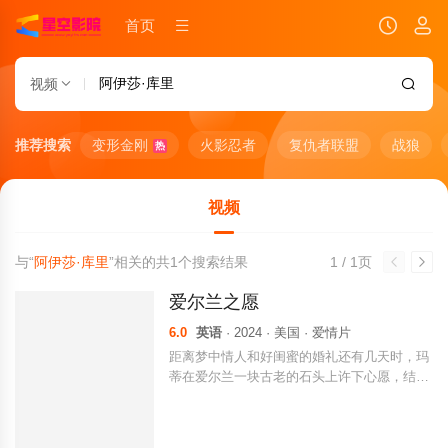
首页
视频
推荐搜索
变形金刚
火影忍者
复仇者联盟
战狼
热
视频
与“
阿伊莎·库里
”相关的共
1
个搜索结果
1 / 1页
爱尔兰之愿
6.0
英语
· 2024 · 美国 · 爱情片
距离梦中情人和好闺蜜的婚礼还有几天时，玛
蒂在爱尔兰一块古老的石头上许下心愿，结果
一觉醒来后成了准新娘。