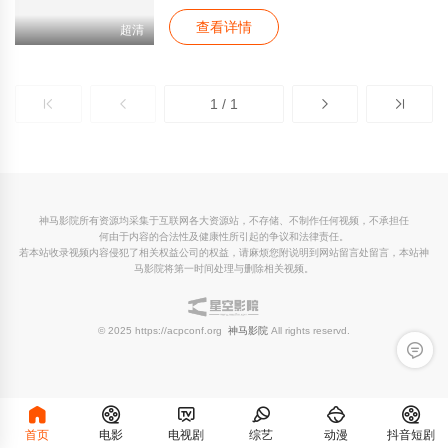
查看详情
超清
1 / 1
神马影院所有资源均采集于互联网各大资源站，不存储、不制作任何视频，不承担任
何由于内容的合法性及健康性所引起的争议和法律责任。
若本站收录视频内容侵犯了相关权益公司的权益，请麻烦您附说明到网站留言处留言，本站神
马影院将第一时间处理与删除相关视频。
© 2025 https://acpconf.org
神马影院
All rights reservd.
留言反
首页
电影
电视剧
综艺
动漫
抖音短剧