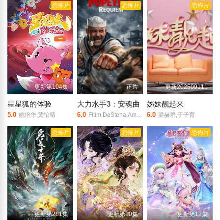
恐怖片
恐怖片
恐怖片
更新第104集
正片
更新202509111
星星狐的体验
大力水手3：安魂曲
姊妹靓起来
5.0
6.0
6.0
姚培华,黄怡晴
Fitim,DeStena,Amy,Gibbons,Jack,Hyde史蒂芬·莫瑞
梁赫群,于子育
恐怖片
恐怖片
恐怖片
更新第281集
更新第10集
更新第11集