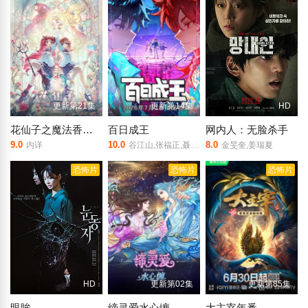
更新第21集
更新第14集
HD
花仙子之魔法香对论
百日成王
网内人：无脸杀手
9.0
10.0
8.0
内详
谷江山,张福正,聂曦映,李楠,姜贺,赵熠彤,若瑾
金旻奎,姜瑞夏
恐怖片
恐怖片
恐怖片
HD
更新第02集
更新第85集
眼眸
缔灵爱水心缠
大主宰年番