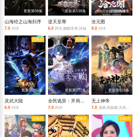
更新第08集
更新第538集
更新第89集
山海经之山海归序
逆天至尊
沧元图
7.0
6.0
8.0
内详
阿旦,糖醋里脊,诗福
内详
恐怖片
恐怖片
恐怖片
更新第204集
更新第271集
更新第629集
灵武大陆
全民诡异：开局掌握零元购·动态漫画
无上神帝
6.0
7.0
7.0
内详
内详
溪林,郭懿骧,关帅,冷泉夜月,季骜杰,钟巍,烈之流星,蘭雨馨,张妮,徐翔,Akira明,柳知萧
恐怖片
恐怖片
恐怖片