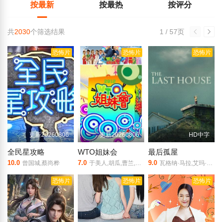
按最新
按最热
按评分
共
2030
个筛选结果
1 / 57页
恐怖片
恐怖片
恐怖片
更新20260806
更新20260806
HD中字
全民星攻略
WTO姐妹会
最后孤屋
10.0
7.0
9.0
曾国城,蔡尚桦
于美人,胡瓜,曹兰,谢哲青,高伊玲,钟欣愉
瓦格纳·马拉,艾玛·霍,格蕾塔·李,西德·爱德华兹,刘易斯·古迪,奥黛丽·安德森,南希·鲍德温,陶妮·丰塔纳,杰德·奥金,奥利弗·亨利·阿诺德,加百列·钟,费莉西蒂·鲍恩,Riley·Chung,诺亚·亚历山大·索斯诺夫斯基
恐怖片
恐怖片
恐怖片