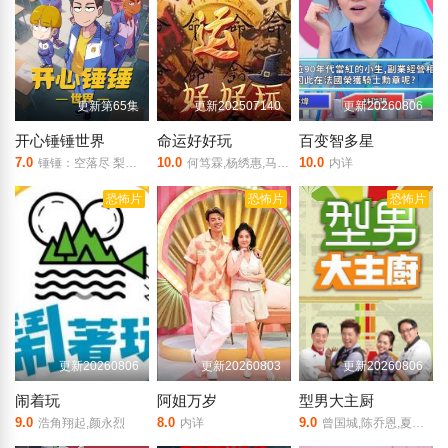
更新第65集
更新202507140
更新20260806
开心锤锤世界
命运好好玩
百变智多星
7.0
10.0
10.0
锤锤：空落尽 梨妹：涩尕猫
何笃霖,杨绣惠,马世莉,玛莉亚
内详
恐怖片
恐怖片
恐怖片
更新20260806
更新20260803
更新20260806
闹着玩
阿姐万岁
型男大主厨
9.0
8.0
9.0
浩角翔起,颜永烈
内详
曾国城,陈乔恩,夏于乔,阿基师,郑坚克,殷琦