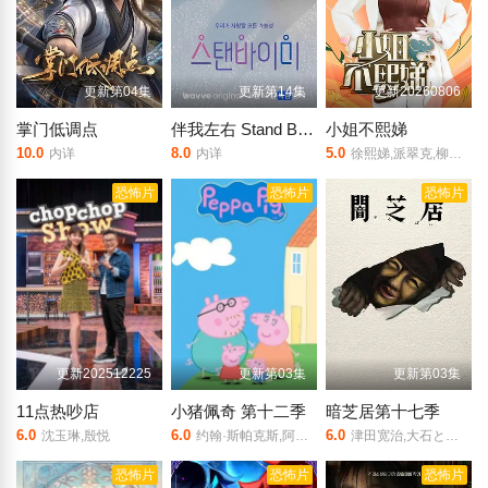
更新第04集
更新第14集
更新20260806
掌门低调点
伴我左右 Stand BI Me
小姐不熙娣
10.0
8.0
5.0
内详
内详
徐熙娣,派翠克,柳翰雅,许光汉,林柏宏,王净
恐怖片
恐怖片
恐怖片
更新202512225
更新第03集
更新第03集
11点热吵店
小猪佩奇 第十二季
暗芝居第十七季
6.0
6.0
6.0
沈玉琳,殷悦
约翰·斯帕克斯,阿梅丽·碧·史密斯,理查德·赖丁斯,莫温娜·班克斯,Kira,Monteith,Alice,May
津田宽治,大石ともこ,土屋咲登子,篠田谅,白川礼,,新纳敏正,三宅美羽,中村朱里,山根馅,五郎丸莉菜,花谷聪亮,拓也,翔司
恐怖片
恐怖片
恐怖片