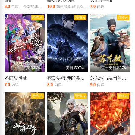
8.0
10.0
7.0
申敏儿,金南熙,李承勇,金英雅
魏茹晨,郝祥海,阎么么,陈张太康,关云月,楚越,闫夜桥,刘知否,林柏青,陆庚宜,图特哈蒙,金琪
内详
恐怖片
恐怖片
恐怖片
更新第02集
更新第07集
更新第17集
谷雨街后巷
死灵法师,我即是天灾(2026)
苏东坡与杭州的故事
7.0
8.0
9.0
内详
内详
内详
恐怖片
恐怖片
恐怖片