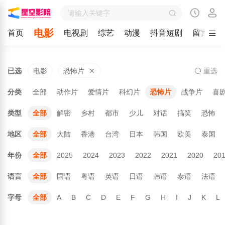
电影
首页
电视剧
综艺
动漫
抖音短剧
留言
已选
电影
恐怖片
重
选
分类
全部
动作片
爱情片
科幻片
恐怖片
战争片
喜
类型
全部
解密
乡村
都市
少儿
对话
搞笑
恐怖
地区
全部
大陆
香港
台湾
日本
韩国
欧美
泰国
年份
全部
2025
2024
2023
2022
2021
2020
20
语言
全部
国语
粤语
英语
日语
韩语
泰语
法语
字母
全部
A
B
C
D
E
F
G
H
I
J
K
L