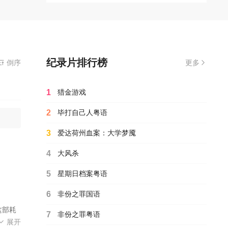
许多十
纪录片排行榜
免费在线观看播放冰冻星球电影全集完整版,无需安装播放器
倒序
更多
1
猎金游戏
2
毕打自己人粤语
3
爱达荷州血案：大学梦魇
4
大风杀
5
星期日档案粤语
6
非份之罪国语
这部耗
7
非份之罪粤语
秘莫
展开