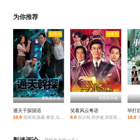
测的一面酣畅流离地展现在我们面前，以及生活在这冰冻星球上的
记录了地球两极在一年内的各种鲜为人知的场景，从大融化的春天
为你推荐
冬天。有梦想，有行动，有生命力，有幸福的极光比你想像中更纯
伟大的人类探险家们他们真切地光芒万丈，无愧于脚下圣洁的冰冻
了许多十分珍贵的画面。，冰冻星球是由暂无执导,暂无等人主演的,
纪录片
纪录片
院，抖音短剧视频等40集全集完整版资源免费在线观看。
更新第35集
更新第30集
通天干探国语
笑看风云粤语
毕打
10.0
6.0
10.0
邵美琪,陈豪,黎姿,元彪,蒙嘉慧,郑嘉颖,高钧贤,陈宇琛,甄志强
郑少秋,郑伊健,郭晋安,郭蔼明,陈松伶,古巨基,商天娥,简佩筠,江毅,朱江,许绍雄
毛舜筠,黎耀祥,江欣燕,