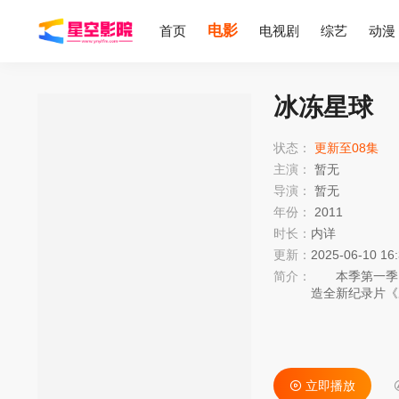
电影
首页
电视剧
综艺
动漫
冰冻星球
状态：
更新至08集
主演：
暂无
导演：
暂无
年份：
2011
时长：
内详
更新：
2025-06-10 16
简介：
本季第一季Fro
造全新纪录片《
川风貌，《英国
畅流离地展现在
个纪录片是以季
的春天，24小
梦想，有行动，
立即播放
极地动物王国，