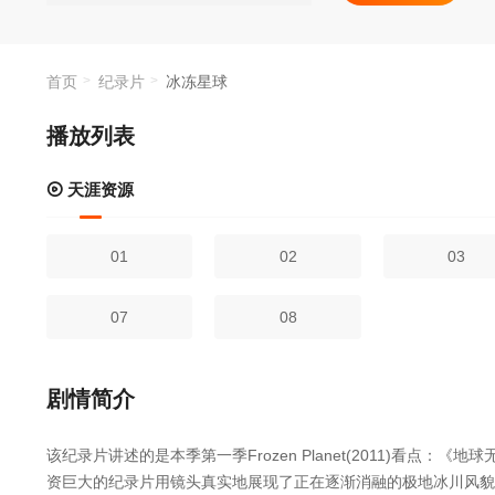
洁的冰冻星球。
分珍贵的画面。
首页
纪录片
冰冻星球
播放列表
天涯资源
01
02
03
07
08
剧情简介
该纪录片讲述的是本季第一季Frozen Planet(2011)看
资巨大的纪录片用镜头真实地展现了正在逐渐消融的极地冰川风貌