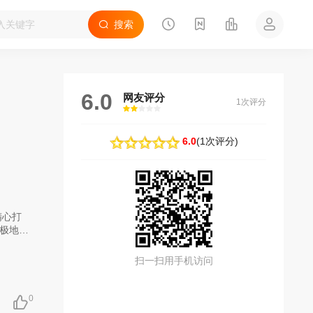
搜索
6.0
网友评分
1次评分
很差
较差
还行
推荐
力荐
6.0
(
1次评分
)
精心打
极地冰
一面酣
止。整
扫一扫用手机访问
大融化
天。有
艰险的
0
脚下圣