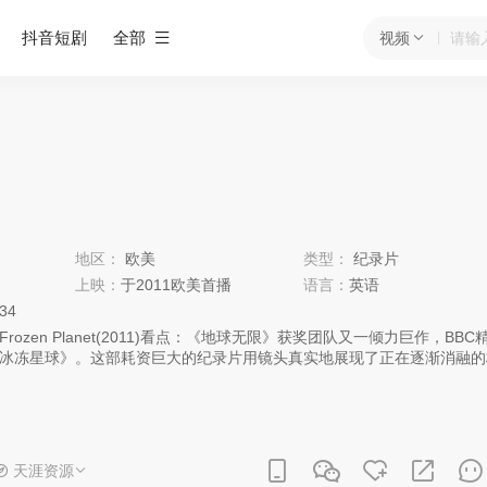
抖音短剧
全部
视频
地区：
欧美
类型：
纪录片
上映：
于2011欧美首播
语言：
英语
:34
zen Planet(2011)看点：《地球无限》获奖团队又一倾力巨作，BBC
冰冻星球》。这部耗资巨大的纪录片用镜头真实地展现了正在逐渐消融的
卫报》评论难以置信的，美丽奢华的冰冻星球，影片把大自然神秘莫测的
我们面前，以及生活在这冰冻星球上的各种生物，种种景象都让人叹为观
节的变化为主线的，记录了地球两极在一年内的各种鲜为人知的场景，从
时都在光线照耀下的夏天，到大冰封的秋天，再到一片雪白没有生气的冬
有生命力，有幸福的极光比你想像中更纯洁、更壮美的地球，更梦幻、更
天涯资源
也一定有比你想像中更伟大的人类探险家们他们真切地光芒万丈，无愧于