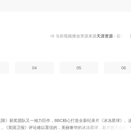
常棒的纪录片，画面非常美，也用镜头述说了许多美丽的故事，纪录下了
当前视频播放资源来源
天涯资源
- 提供为您
04
05
06
点：《地球无限》获奖团队又一倾力巨作，BBC精心打造全新纪录片《冰冻星球》。
，《英国卫报》评论难以置信的，美丽奢华的冰冻星球，影片把大自然神