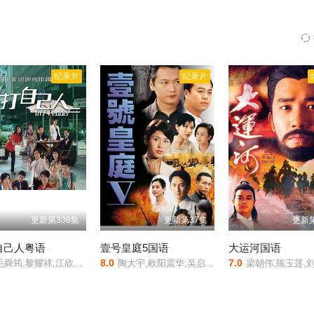
各种生物，种种景象都让人叹为观止。整个纪录片是以季节的变化为主线
，24小时都在光线照耀下的夏天，到大冰封的秋天，再到一片雪白没有
洁、更壮美的地球，更梦幻、更艰险的极地动物王国，也一定有比你想像
星球。常棒的纪录片，画面非常美，也用镜头述说了许多美丽的故事，纪
于2011年上映。
相关赞助院线：策驰影院，星辰影院，星空影院，西
纪录片
纪录片
更新第338集
更新第37集
更新第
自己人粤语
壹号皇庭5国语
大运河国语
8.0
7.0
郑欣宜,欧锦棠,陈茵媺,金燕玲,陈鸿烈,徐荣,邓永健,沈震轩,马蹄露,罗天池,何守信,梁珈咏,李泳豪,谢雪心,胡枫,吴君丽,周骢,郭少芸,余子明,黄子雄,何傲儿,骆应钧,吕珊,陈莉敏,刘江,黄凤琼,李绮雯,朱慧敏,李彩宁,岑洁仪,张达伦,王祖蓝,赵永洪,郑子诚,何芷姗,甄志强,鲁振顺,李国麟,沈可欣,周宝霖,李漫芬,曾守明,江富强,杨瑞麟,盖鸣晖,何启南,江明辉,程可为,陈
陶大宇,欧阳震华,吴启华,宣萱,陈慧珊,蔡少芬,林保怡,马浚伟
梁朝伟,陈玉莲,刘青云,曾华倩,黄日华,欧瑞伟,王绮琴,吴启华,何