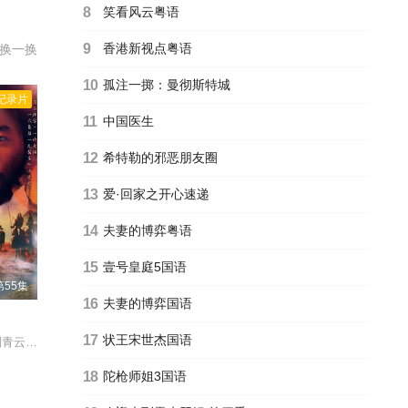
的，
8
笑看风云粤语
生气的
9
香港新视点粤语
换一换
中更
录下
10
孤注一掷：曼彻斯特城
瓜影
纪录片
11
中国医生
12
希特勒的邪恶朋友圈
13
爱·回家之开心速递
14
夫妻的博弈粤语
15
壹号皇庭5国语
55集
16
夫妻的博弈国语
17
状王宋世杰国语
贵林,陈秀珠,郑艳凤
18
陀枪师姐3国语